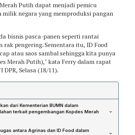
 Merah Putih dapat menjadi pemicu
 milik negara yang memproduksi pangan
da bisnis pasca-panen seperti rantai
n rak pengering. Sementara itu, ID Food
ap atau saos sambal sehingga kita punya
s Merah Putih)," kata Ferry dalam rapat
I DPR, Selasa (18/11).
pkan dari Kementerian BUMN dalam
lahan terkait pengembangan Kopdes Merah
uliantono meminta dukungan DPR VI agar Kementerian
ugas antara Agrinas dan ID Food dalam
olahan, karena saat ini produksi tersebut masih