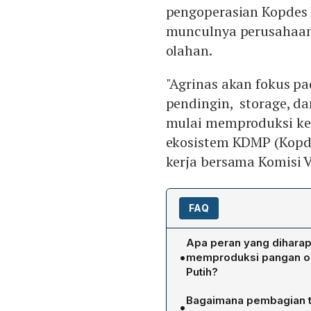
pengoperasian Kopdes
munculnya perusahaan
olahan.
"Agrinas akan fokus pa
pendingin, storage, da
mulai memproduksi kec
ekosistem KDMP (Kopde
kerja bersama Komisi V
FAQ
Apa peran yang dihara
•
memproduksi pangan o
Putih?
Menteri Koperasi Ferry J
Bagaimana pembagian t
•
BUMN memproduksi pangan 