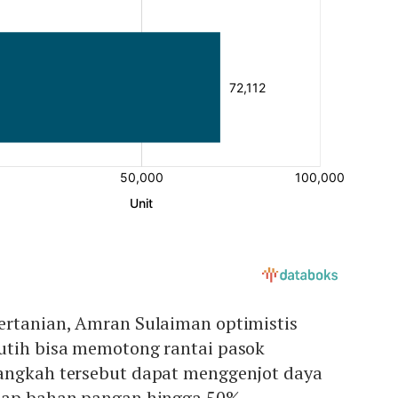
ertanian, Amran Sulaiman optimistis
utih bisa memotong rantai pasok
angkah tersebut dapat menggenjot daya
dap bahan pangan hingga 50%.