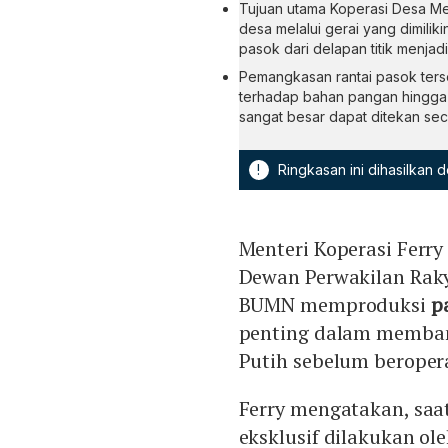
Tujuan utama Koperasi Desa Mer
desa melalui gerai yang dimilik
pasok dari delapan titik menjad
Pemangkasan rantai pasok ters
terhadap bahan pangan hingga 
sangat besar dapat ditekan seca
!
Ringkasan ini dihasilkan
Menteri Koperasi Ferr
Dewan Perwakilan Rak
BUMN memproduksi
p
penting dalam memban
Putih sebelum beroper
Ferry mengatakan, saa
eksklusif dilakukan ol