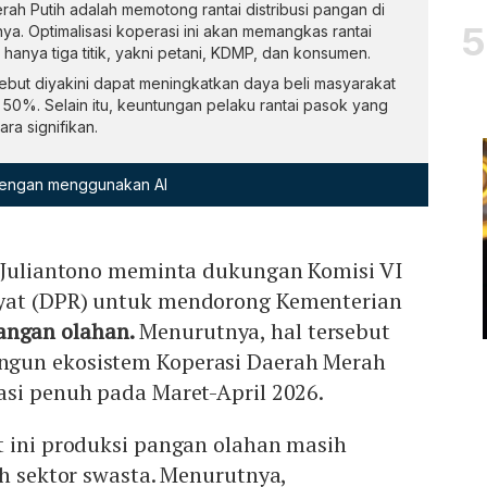
ah Putih adalah memotong rantai distribusi pangan di
inya. Optimalisasi koperasi ini akan memangkas rantai
i hanya tiga titik, yakni petani, KDMP, dan konsumen.
ebut diyakini dapat meningkatkan daya beli masyarakat
50%. Selain itu, keuntungan pelaku rantai pasok yang
ra signifikan.
 dengan menggunakan AI
y Juliantono meminta dukungan Komisi VI
yat (DPR) untuk mendorong Kementerian
angan olahan.
Menurutnya, hal tersebut
gun ekosistem Koperasi Daerah Merah
asi penuh pada Maret-April 2026.
t ini produksi pangan olahan masih
eh sektor swasta. Menurutnya,