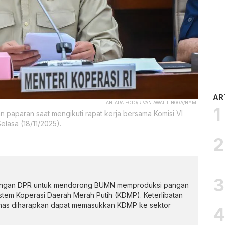
AR
ANTARA FOTO/RIVAN AWAL LINGGA/NYM.
 paparan saat mengikuti rapat kerja bersama Komisi VI
lasa (18/11/2025).
kungan DPR untuk mendorong BUMN memproduksi pangan
em Koperasi Daerah Merah Putih (KDMP). Keterlibatan
inas diharapkan dapat memasukkan KDMP ke sektor