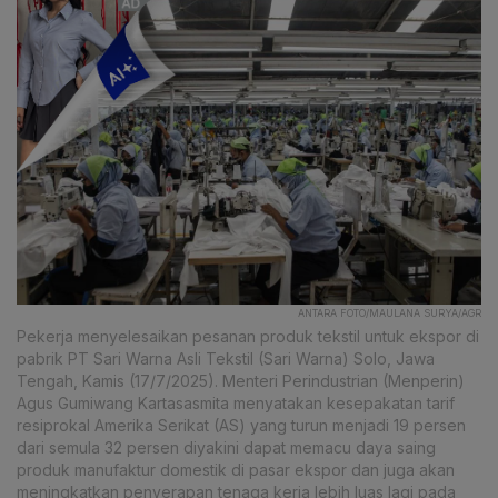
ANTARA FOTO/MAULANA SURYA/AGR
Pekerja menyelesaikan pesanan produk tekstil untuk ekspor di
pabrik PT Sari Warna Asli Tekstil (Sari Warna) Solo, Jawa
Tengah, Kamis (17/7/2025). Menteri Perindustrian (Menperin)
Agus Gumiwang Kartasasmita menyatakan kesepakatan tarif
resiprokal Amerika Serikat (AS) yang turun menjadi 19 persen
dari semula 32 persen diyakini dapat memacu daya saing
produk manufaktur domestik di pasar ekspor dan juga akan
meningkatkan penyerapan tenaga kerja lebih luas lagi pada