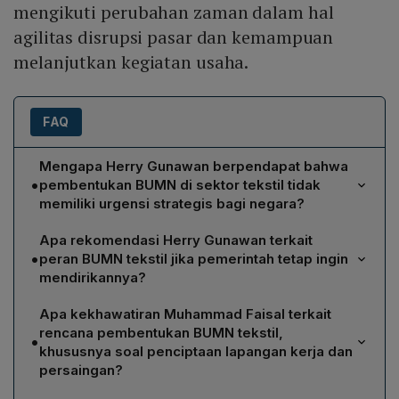
mengikuti perubahan zaman dalam hal
agilitas disrupsi pasar dan kemampuan
melanjutkan kegiatan usaha.
FAQ
Mengapa Herry Gunawan berpendapat bahwa
•
pembentukan BUMN di sektor tekstil tidak
memiliki urgensi strategis bagi negara?
Herry menilai kegagalan PT Industri Sandang Nusantara
Apa rekomendasi Herry Gunawan terkait
(ISN) menjadi bukti bahwa BUMN tekstil tidak dapat
•
peran BUMN tekstil jika pemerintah tetap ingin
mengikuti perubahan zaman, khususnya dalam hal
mendirikannya?
agilitas menghadapi disrupsi pasar dan kompetisi impor.
Herry menyarankan BUMN tekstil dibatasi sebagai
Ia berpendapat bahwa sektor tekstil bukanlah bidang
Apa kekhawatiran Muhammad Faisal terkait
pelengkap ekosistem, terutama pada rantai pasok
yang mandatori atau memiliki nilai strategis yang selaras
rencana pembentukan BUMN tekstil,
•
bahan baku. Karena industri tekstil nasional masih
dengan target jangka menengah‑panjang pemerintah,
khususnya soal penciptaan lapangan kerja dan
sangat bergantung pada impor poliester, BUMN baru
sehingga sebaiknya dibiarkan dioperasikan oleh
persaingan?
sebaiknya difokuskan pada produksi bahan baku,
swasta.
Faisal menilai pemerintah harus terlebih dahulu