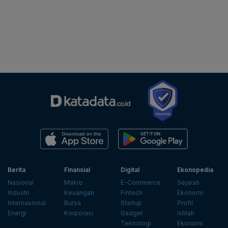
Berita
Finansial
Digital
Ekonopedia
Nasional
Makro
E-Commerce
Sejarah
Industri
Keuangan
Fintech
Ekonomi
Internasional
Bursa
Startup
Profil
Energi
Korporasi
Gadget
Istilah
Teknologi
Ekonomi