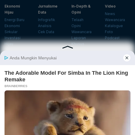
Ekonomi
Jurnalisme
In-Depth &
Video
Hijau
Data
Opini
News
Energi Baru
Infografik
Telaah
Wawancara
Ekonomi
Analisis
Opini
Katalogue
Sirkular
Cek Data
Wawancara
Foto
Investasi
Laporan
Podcast
Hijau
Khusus
Info
Indeks
Insight
Center
Databoks
Event
KatadataOto
Langganan Newsletter
Email
Daftar