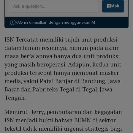
bukan pada produk akhir atau hilir seperti pakaian jadi.
Ask
menginvestigasi alasan banyak perusahaan tekstil
Dengan begitu, BUMN tidak menambah tekanan pada
swasta tutup, seperti tingginya biaya produksi dan
pelaku domestik yang sudah tertekan oleh produk
akses pasar yang terbatas. Tanpa perbaikan
impor dan pakaian bekas.
!
FAQ ini dihasilkan dengan menggunakan AI
menyeluruh, BUMN tekstil berpotensi mengalami
masalah serupa. Selain itu, kehadiran BUMN dapat
ISN Tercatat memiliki tujuh unit produksi
menambah persaingan tidak sehat, mempersempit
pasar domestik yang sudah terbatas bagi pelaku
dalam laman resminya, namun pada akhir
swasta, sehingga alih‑alih menciptakan lapangan kerja,
masa berjalannya hanya dua unit produksi
BUMN malah memperparah tekanan pada industri tekstil
yang masih beroperasi. Adapun, kedua unit
dalam negeri.
produksi tersebut hanya membuat masker
medis, yakni Patal Banjar di Bandung, Jawa
Barat dan Pabriteks Tegal di Tegal, Jawa
Tengah.
Menurut Herry, pembubaran dan kegagalan
ISN menjadi bukti bahwa BUMN di sektor
tekstil tidak memiliki urgensi strategis bagi