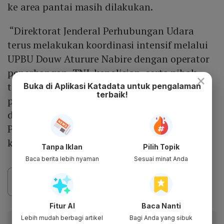
ke area pantai masih dilakukan.
“Direktorat Jenderal Perhubungan Udara
terus melakukan koordinasi intensif melalui
UPBU Douw Aturure Nabire dengan operator
penerbangan, TNI, kepolisian, serta pihak
×
terkait lainnya untuk memastikan
Buka di Aplikasi Katadata untuk pengalaman
terbaik!
penanganan situasi berjalan dengan aman
dan terkendali,” ujar Direktur Jenderal
Perhubungan Udara Lukman F. Laisa dalam
keterangannya, Selasa (27/1).
Tanpa Iklan
Pilih Topik
Baca berita lebih nyaman
Sesuai minat Anda
Fitur AI
Baca Nanti
Lebih mudah berbagi artikel
Bagi Anda yang sibuk
Baca artikel ini lewat aplikasi mobile.