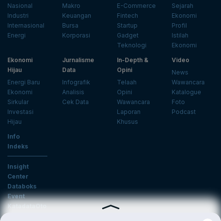
Nasional
Makro
E-Commerce
Sejarah
Industri
Keuangan
Fintech
Ekonomi
Internasional
Bursa
Startup
Profil
Energi
Korporasi
Gadget
Istilah
Teknologi
Ekonomi
Ekonomi
Jurnalisme
In-Depth &
Video
Hijau
Data
Opini
News
Energi Baru
Infografik
Telaah
Wawancara
Ekonomi
Analisis
Opini
Katalogue
Sirkular
Cek Data
Wawancara
Foto
Investasi
Laporan
Podcast
Hijau
Khusus
Info
Indeks
Insight
Center
Databoks
Event
KatadataOto