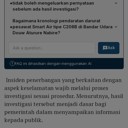
investigasi Komite Nasional Keselamatan Transportasi
•
tidak boleh mengeluarkan pernyataan
(KNKT) sebelum menyimpulkan penyebab pendaratan
sebelum ada hasil investigasi?
darurat, serta menghindari spekulasi atau opini yang
Karena KNKT adalah otoritas yang berwenang meneliti
belum didukung fakta.
Bagaimana kronologi pendaratan darurat
penyebab insiden keselamatan penerbangan;
•
pesawat Smart Air tipe C208B di Bandar Udara
memberikan pernyataan tanpa bukti dapat
Douw Aturure Nabire?
menimbulkan informasi yang tidak akurat dan
Pesawat dengan registrasi PK‑SNS mengalami
memengaruhi opini publik.
Ask
gangguan mesin saat melayani rute Nabire–Kaimana.
Awalnya PIC Capt. Tania K. berencana Return to Base
(RTB) ke bandara asal, namun daya dorong menurun
!
FAQ ini dihasilkan dengan menggunakan AI
sehingga ia memutuskan pendaratan darurat di ujung
pantai landasan pacu 17. Tidak ada korban jiwa; 13
Insiden penerbangan yang berkaitan dengan
penumpang dan awak berhasil dievakuasi dengan
selamat.
aspek keselamatan wajib melalui proses
investigasi sesuai prosedur. Menurutnya, hasil
investigasi tersebut menjadi dasar bagi
pemerintah dalam menyampaikan informasi
kepada publik.