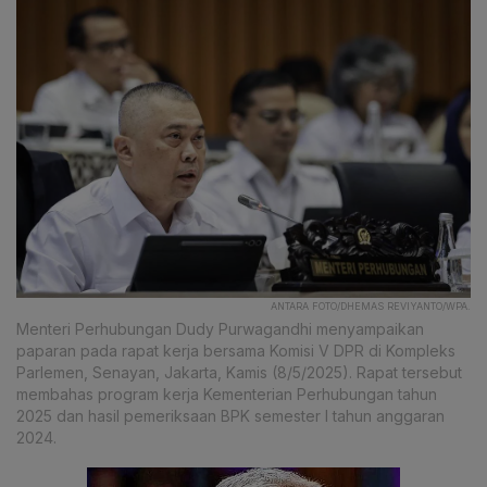
ANTARA FOTO/DHEMAS REVIYANTO/WPA.
Menteri Perhubungan Dudy Purwagandhi menyampaikan
paparan pada rapat kerja bersama Komisi V DPR di Kompleks
Parlemen, Senayan, Jakarta, Kamis (8/5/2025). Rapat tersebut
membahas program kerja Kementerian Perhubungan tahun
2025 dan hasil pemeriksaan BPK semester I tahun anggaran
2024.