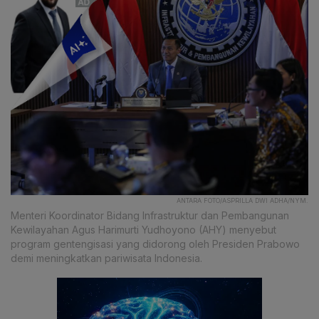
ANTARA FOTO/ASPRILLA DWI ADHA/NYM.
Menteri Koordinator Bidang Infrastruktur dan Pembangunan
Kewilayahan Agus Harimurti Yudhoyono (AHY) menyebut
program gentengisasi yang didorong oleh Presiden Prabowo
demi meningkatkan pariwisata Indonesia.