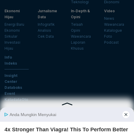
Teknologi
Ekonomi
Ekonomi
Jurnalisme
In-Depth &
Video
Hijau
Data
Opini
News
Energi Baru
Infografik
Telaah
Wawancara
Ekonomi
Analisis
Opini
Katalogue
Sirkular
Cek Data
Wawancara
Foto
Investasi
Laporan
Podcast
Hijau
Khusus
Info
Indeks
Insight
Center
Databoks
Event
KatadataOto
Langganan Newsletter
Email
Daftar