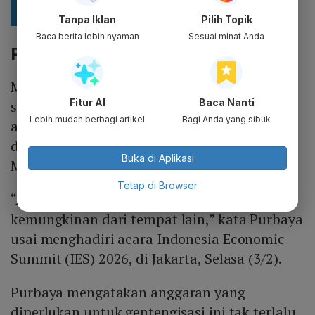
Tanpa Iklan
Pilih Topik
Baca berita lebih nyaman
Sesuai minat Anda
Potensi Realokasi Anggaran
Menteri Keuangan
Purbaya
Yudhi Sadewa
Fitur AI
Baca Nanti
sebelumnya mengungkapkan kemungkinan
Lebih mudah berbagi artikel
Bagi Anda yang sibuk
anggaran untuk program ‘gentengisasi’
diambil dari efisiensi anggaran program
Buka di Aplikasi
Makan Bergizi Gratis (MBG).
Tetap di Browser
“Ada kemungkinan dari situ (MBG), ada
kemungkinan dari tempat lain,” kata Purbaya
usai menghadiri acara Indonesia Economic
Summit (IES) 2026, di Jakarta, Selasa (3/2).
Purbaya mengatakan anggaran yang
diperlukan untuk gentengisasi ini tak terlalu