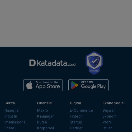
Berita
Finansial
Digital
Ekonopedia
Nasional
Makro
E-Commerce
Sejarah
Industri
Keuangan
Fintech
Ekonomi
Internasional
Bursa
Startup
Profil
Energi
Korporasi
Gadget
Istilah