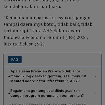
keindahan alam luar biasa.
“Keindahan ini harus kita syukuri jangan
sampai daerahnya kotor, tidak baik, tidak
tertata rapi,” kata AHY dalam acara
Indonesia Economic Summit (IES) 2026,
Jakarta Selasa (3/2).
FAQ
Apa alasan Presiden Prabowo Subianto
•
mendukung gerakan gentengisasi menurut
Menteri Koordinator Infrastruktur, AHY?
AHY menjelaskan bahwa Presiden Prabowo
Bagaimana gentengisasi diintegrasikan
•
menganggap keindahan alam Indonesia harus
dengan program perumahan pemerintah?
dipertahankan dengan lingkungan yang bersih, tertata,
AHY menyatakan bahwa gentengisasi akan
dan tidak kotor. Mengganti atap seng yang sering