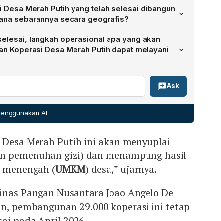
ng Pangan Zulkifli Hasan menargetkan penyelesaian pada
 Desa Merah Putih yang telah selesai dibangun
 Direktur Utama PT Agrinas Pangan Nusantara Joao
mana sebarannya secara geografis?
egaskan target akhir April 2026. Kedua pihak sepakat
 680 unit telah selesai dibangun sepenuhnya. Mayoritas
t diharapkan rampung sebelum pertengahan tahun 2026,
selesai, langkah operasional apa yang akan
ususnya tersebar di Jawa Tengah, Jawa Timur, dan Jawa
aan lahan.
an Koperasi Desa Merah Putih dapat melayani
‑masing provinsi baru memiliki antara 10 hingga 14 unit
onsentrasi pembangunan masih sangat terfokus pada
memastikan operasional koperasi berjalan lancar.
Ask
n kebutuhan dasar seperti pupuk, LPG 3 kg, dan
lurkan SPPG (Satuan Pelayanan Pemenuhan Gizi) serta
ro, kecil, dan menengah (UMKM) desa. Ini bertujuan
 menggunakan AI
angan dan mendukung pengembangan ekonomi lokal.
i Desa Merah Putih ini akan menyuplai
an pemenuhan gizi) dan menampung hasil
n menengah (
UMKM
) desa,” ujarnya.
inas Pangan Nusantara Joao Angelo De
, pembangunan 29.000 koperasi ini tetap
sai pada April 2026.