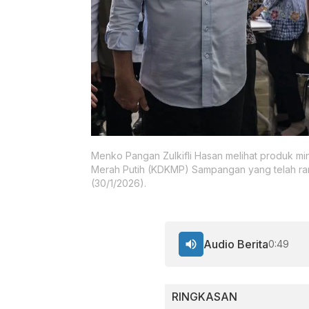
Menko Pangan Zulkifli Hasan melihat produk mi
Merah Putih (KDKMP) Sampangan yang telah r
(30/1/2026).
Audio Berita
0:49
RINGKASAN