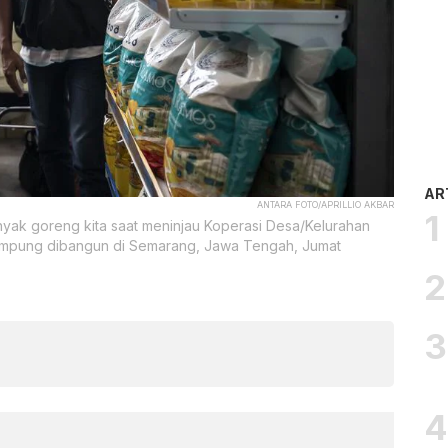
AR
ANTARA FOTO/APRILLIO AKBAR
nyak goreng kita saat meninjau Koperasi Desa/Kelurahan
ampung dibangun di Semarang, Jawa Tengah, Jumat