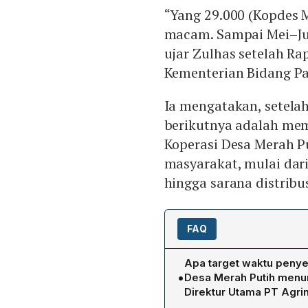
“Yang 29.000 (Kopdes 
macam. Sampai Mei–Ju
ujar Zulhas setelah Ra
Kementerian Bidang Pan
Ia mengatakan, setela
berikutnya adalah mema
Koperasi Desa Merah P
masyarakat, mulai dar
hingga sarana distribus
FAQ
Apa target waktu penye
•
Desa Merah Putih menur
Direktur Utama PT Agri