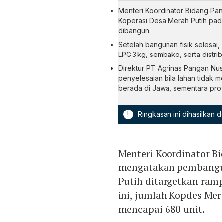
Menteri Koordinator Bidang Pan
Koperasi Desa Merah Putih pada
dibangun.
Setelah bangunan fisik selesai
LPG 3 kg, sembako, serta dis
Direktur PT Agrinas Pangan Nu
penyelesaian bila lahan tidak m
berada di Jawa, sementara provi
!
Ringkasan ini dihasilkan
Menteri Koordinator Bi
mengatakan pembangun
Putih ditargetkan ram
ini, jumlah Kopdes Mer
mencapai 680 unit.