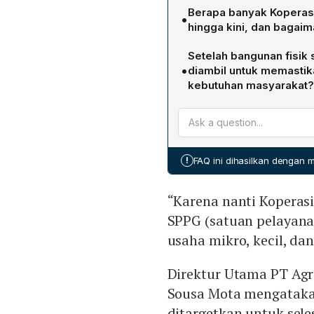
Menteri Koordinator Bida
Berapa banyak Koperasi
•
Mei‑Juni 2026, sedangkan
hingga kini, dan bagai
Angelo De Sousa Mota men
Hingga saat ini, sebanyak
bahwa seluruh 29.000 uni
Setelah bangunan fisik 
berada di Pulau Jawa, kh
tergantung pada ketersedi
•
diambil untuk memastik
Barat. Di luar Jawa, masing
kebutuhan masyarakat?
yang selesai, sehingga k
Tahap selanjutnya adalah 
wilayah Jawa.
Koperasi akan menyediaka
sembako, sekaligus menya
menampung hasil usaha mik
!
FAQ ini dihasilkan dengan
memperkuat ketahanan p
“Karena nanti Koperas
SPPG (satuan pelayan
usaha mikro, kecil, da
Direktur Utama PT Agr
Sousa Mota mengatakan
ditargetkan untuk sele