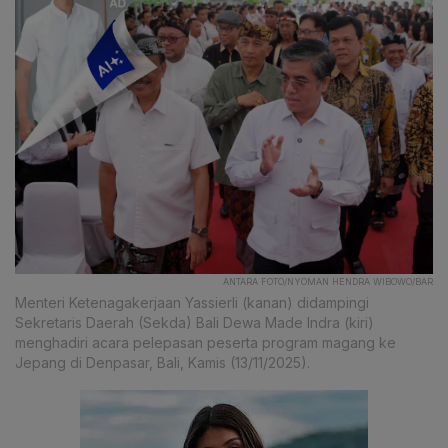
ANTARA FOTO/NYOMAN HENDRA WIBOWO/BAR
Menteri Ketenagakerjaan Yassierli (kanan) didampingi
Sekretaris Daerah (Sekda) Bali Dewa Made Indra (kiri)
menghadiri acara pelepasan peserta program magang ke
Jepang di Denpasar, Bali, Kamis (13/11/2025).