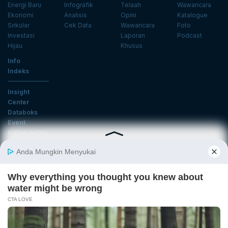
Energi Baru
Infografik
Telaah
Wawancara
Ekonomi
Analisis
Opini
Katalogue
Sirkular
Cek Data
Wawancara
Foto
Investasi
Laporan
Podcast
Hijau
Khusus
Info
Indeks
Insight
Center
Databoks
Event
KatadataOto
Langganan Newsletter
Email
Daftar
Ikuti Kami