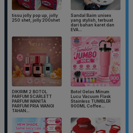
tissu jolly pop up, jolly
Sandal Baim unisex
250 shet, jolly 200shet
yang stylish, terbuat
dari bahan karet dan
EVA...
DIKIRIM 2 BOTOL
Botol Gelas Minum
PARFUM SCARLETT
Lucu Vacuum Flask
PARFUM WANITA
Stainless TUMBLER
PARFUM PRIA WANGI
900ML Coffee...
TAHAN...