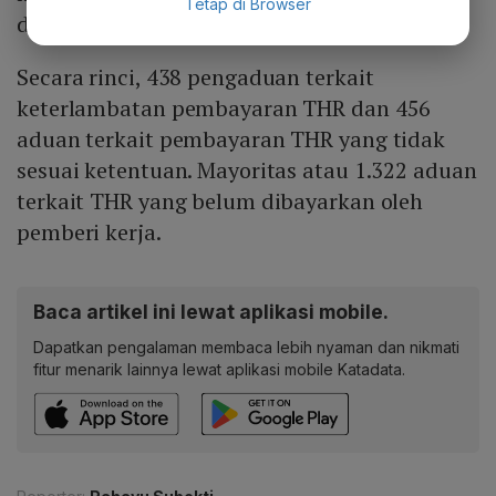
Tetap di Browser
dari total aduan THR.
Secara rinci, 438 pengaduan terkait
keterlambatan pembayaran THR dan 456
aduan terkait pembayaran THR yang tidak
sesuai ketentuan. Mayoritas atau 1.322 aduan
terkait THR yang belum dibayarkan oleh
pemberi kerja.
Baca artikel ini lewat aplikasi mobile.
Dapatkan pengalaman membaca lebih nyaman dan nikmati
fitur menarik lainnya lewat aplikasi mobile Katadata.