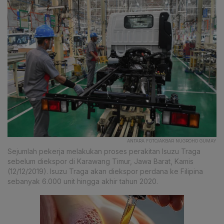
ANTARA FOTO/AKBAR NUGROHO GUMAY
Sejumlah pekerja melakukan proses perakitan Isuzu Traga
sebelum diekspor di Karawang Timur, Jawa Barat, Kamis
(12/12/2019). Isuzu Traga akan diekspor perdana ke Filipina
sebanyak 6.000 unit hingga akhir tahun 2020.