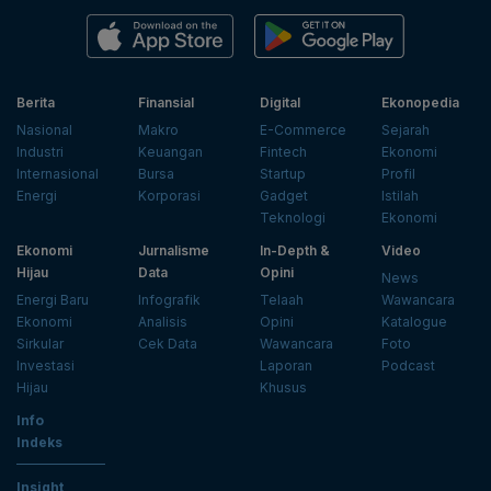
Berita
Finansial
Digital
Ekonopedia
Nasional
Makro
E-Commerce
Sejarah
Industri
Keuangan
Fintech
Ekonomi
Internasional
Bursa
Startup
Profil
Energi
Korporasi
Gadget
Istilah
Teknologi
Ekonomi
Ekonomi
Jurnalisme
In-Depth &
Video
Hijau
Data
Opini
News
Energi Baru
Infografik
Telaah
Wawancara
Ekonomi
Analisis
Opini
Katalogue
Sirkular
Cek Data
Wawancara
Foto
Investasi
Laporan
Podcast
Hijau
Khusus
Info
Indeks
Insight