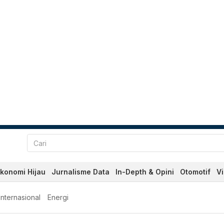
konomi Hijau
Jurnalisme Data
In-Depth & Opini
Otomotif
V
Internasional
Energi