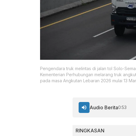
Pengendara truk melintas di jalan tol Solo-Sema
Kementerian Perhubungan melarang truk angkutan 
pada masa Angkutan Lebaran 2026 mulai 13 Mar
Audio Berita
0:53
RINGKASAN