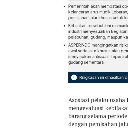
Pemerintah akan membatasi ope
kelancaran arus mudik Lebaran,
pemisahan jalur khusus untuk lo
Kebijakan tersebut kini diumumk
industri menyesuaikan kegiata
pelabuhan, gudang, maupun kaw
ASPERINDO mengingatkan risiko 
awal serta jalur khusus atau pe
menyiapkan antisipasi seperti al
gudang sementara.
!
Ringkasan ini dihasilkan
Asosiasi pelaku usaha
mengevaluasi kebijak
barang selama periode 
dengan pemisahan jalur