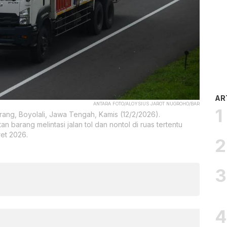
AR
ANTARA FOTO/ALOYSIUS JAROT NUGROHO/BAR
rang, Boyolali, Jawa Tengah, Kamis (12/2/2026).
barang melintasi jalan tol dan nontol di ruas tertentu
et 2026.