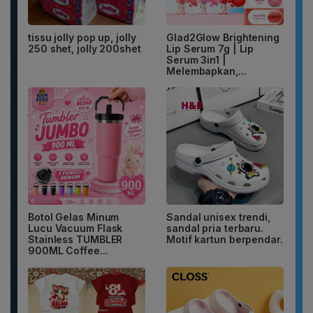
tissu jolly pop up, jolly
Glad2Glow Brightening
250 shet, jolly 200shet
Lip Serum 7g | Lip
Serum 3in1 |
Melembapkan,...
Botol Gelas Minum
Sandal unisex trendi,
Lucu Vacuum Flask
sandal pria terbaru.
Stainless TUMBLER
Motif kartun berpendar.
900ML Coffee...