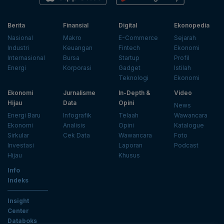
Berita
Finansial
Digital
Ekonopedia
Nasional
Makro
E-Commerce
Sejarah
Industri
Keuangan
Fintech
Ekonomi
Internasional
Bursa
Startup
Profil
Energi
Korporasi
Gadget
Istilah
Teknologi
Ekonomi
Ekonomi
Jurnalisme
In-Depth &
Video
Hijau
Data
Opini
News
Energi Baru
Infografik
Telaah
Wawancara
Ekonomi
Analisis
Opini
Katalogue
Sirkular
Cek Data
Wawancara
Foto
Investasi
Laporan
Podcast
Hijau
Khusus
Info
Indeks
Insight
Center
Databoks