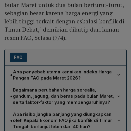
bulan Maret untuk dua bulan berturut-turut,
sebagian besar karena harga energi yang
lebih tinggi terkait dengan eskalasi konflik di
Timur Dekat," demikian dikutip dari laman
resmi FAO, Selasa (7/4).
FAQ
Apa penyebab utama kenaikan Indeks Harga
•
Pangan FAO pada Maret 2026?
Kenaikan Indeks Harga Pangan FAO pada Maret 2026
Bagaimana perubahan harga serealia,
dipicu utama oleh lonjakan harga energi, khususnya
•
gandum, jagung, dan beras pada bulan Maret,
minyak mentah, yang berhubungan dengan eskalasi
serta faktor‑faktor yang mempengaruhinya?
konflik di kawasan Timur Tengah. Harga energi yang
Harga serealia naik 1,5 % pada Maret, didorong
lebih tinggi menaikkan biaya produksi dan distribusi
Apa risiko jangka panjang yang diungkapkan
terutama oleh kenaikan harga gandum sebesar 4,3 %
pangan, termasuk pupuk serta ongkos transportasi,
•
oleh Kepala Ekonom FAO jika konflik di Timur
yang dipicu kekeringan di Amerika Serikat serta
sehingga berkontribusi pada kenaikan 2,4 % dibanding
Tengah berlanjut lebih dari 40 hari?
kemungkinan penurunan penanaman di Australia akibat