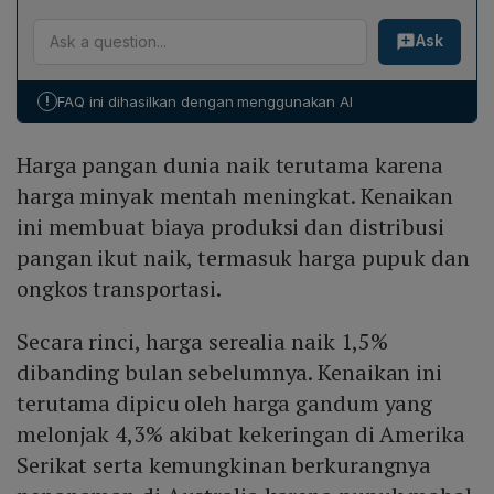
Februari dan 1,0 % secara tahunan.
Menurut Kepala Ekonom FAO, Máximo Torero, bila
biaya pupuk yang tinggi. Sebaliknya, harga jagung
Ask
konflik di Timur Tengah berlanjut lebih dari 40 hari,
tetap stabil karena pasokan global masih mencukupi
petani akan menghadapi pilihan sulit: mengurangi
meski permintaan bioetanol meningkat. Harga beras
penggunaan input seperti pupuk, menurunkan luas
justru turun 3,0 % karena musim panen, melemahnya
!
FAQ ini dihasilkan dengan menggunakan AI
tanam, atau beralih ke komoditas yang lebih hemat
impor, dan pelemahan nilai tukar beberapa mata uang
pupuk. Keputusan‑keputusan tersebut dapat
terhadap dolar AS.
Harga pangan dunia naik terutama karena
menurunkan hasil panen dan mengancam pasokan
pangan global di masa depan, meskipun saat ini
harga minyak mentah meningkat. Kenaikan
pasokan masih dianggap relatif aman.
ini membuat biaya produksi dan distribusi
pangan ikut naik, termasuk harga pupuk dan
ongkos transportasi.
Secara rinci, harga serealia naik 1,5%
dibanding bulan sebelumnya. Kenaikan ini
terutama dipicu oleh harga gandum yang
melonjak 4,3% akibat kekeringan di Amerika
Serikat serta kemungkinan berkurangnya