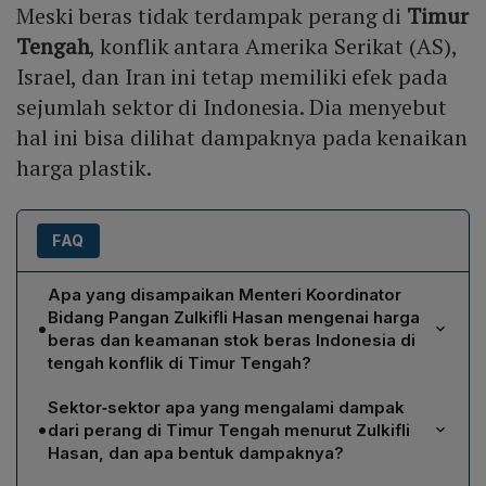
Meski beras tidak terdampak perang di
Timur
Tengah
, konflik antara Amerika Serikat (AS),
Israel, dan Iran ini tetap memiliki efek pada
sejumlah sektor di Indonesia. Dia menyebut
hal ini bisa dilihat dampaknya pada kenaikan
harga plastik.
FAQ
Apa yang disampaikan Menteri Koordinator
Bidang Pangan Zulkifli Hasan mengenai harga
•
beras dan keamanan stok beras Indonesia di
tengah konflik di Timur Tengah?
Zulkifli Hasan menyatakan bahwa harga beras tidak
Sektor‑sektor apa yang mengalami dampak
mengalami kenaikan meskipun terjadi perang di Timur
•
dari perang di Timur Tengah menurut Zulkifli
Tengah, serta menegaskan bahwa stok beras nasional
Hasan, dan apa bentuk dampaknya?
cukup dan dapat memenuhi kebutuhan hingga tahun