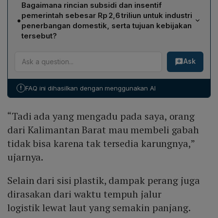
Menurut Zulkifli, perang memengaruhi harga plastik
2027.
Bagaimana rincian subsidi dan insentif
(misalnya karung gabah tidak tersedia),
pemerintah sebesar Rp 2,6 triliun untuk industri
•
memperpanjang waktu tempuh logistik laut dari 20‑30
penerbangan domestik, serta tujuan kebijakan
hari menjadi sekitar 60 hari, serta mengerek harga
tersebut?
bahan bakar penerbangan (avtur).
Pemerintah memberikan pembebasan bea masuk suku
Ask
cadang pesawat hingga 0 %, insentif PPN DTP 11 %
untuk tiket kelas ekonomi, serta relaksasi mekanisme
pembayaran avtur antara maskapai dan Pertamina.
!
FAQ ini dihasilkan dengan menggunakan AI
Total bantuan mencapai Rp 1,3 triliun per bulan,
ditujukan untuk menahan kenaikan harga tiket pesawat
“Tadi ada yang mengadu pada saya, orang
maksimal 13 % dan mengurangi beban biaya perawatan
maskapai.
dari Kalimantan Barat mau membeli gabah
tidak bisa karena tak tersedia karungnya,”
ujarnya.
Selain dari sisi plastik, dampak perang juga
dirasakan dari waktu tempuh jalur
logistik lewat laut yang semakin panjang.