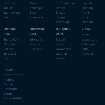
Nasional
Makro
E-Commerce
Sejarah
Industri
Keuangan
Fintech
Ekonomi
Internasional
Bursa
Startup
Profil
Energi
Korporasi
Gadget
Istilah
Teknologi
Ekonomi
Ekonomi
Jurnalisme
In-Depth &
Video
Hijau
Data
Opini
News
Energi Baru
Infografik
Telaah
Wawancara
Ekonomi
Analisis
Opini
Katalogue
Sirkular
Cek Data
Wawancara
Foto
Investasi
Laporan
Podcast
Hijau
Khusus
Info
Indeks
Insight
Center
Databoks
Event
KatadataOto