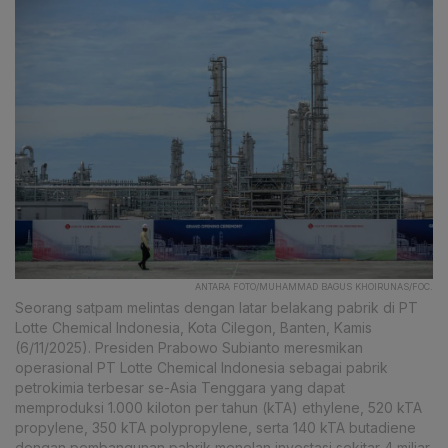
ANTARA FOTO/MUHAMMAD BAGUS KHOIRUNAS/FOC.
Seorang satpam melintas dengan latar belakang pabrik di PT
Lotte Chemical Indonesia, Kota Cilegon, Banten, Kamis
(6/11/2025). Presiden Prabowo Subianto meresmikan
operasional PT Lotte Chemical Indonesia sebagai pabrik
petrokimia terbesar se-Asia Tenggara yang dapat
memproduksi 1.000 kiloton per tahun (kTA) ethylene, 520 kTA
propylene, 350 kTA polypropylene, serta 140 kTA butadiene
dengan pembangunan pabrik menelan investasi sekitar 4 miliar