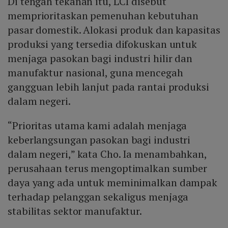
Di tengah tekanan itu, LCI disebut
termasuk membuka akses bagi kapal pengangkut
bahan baku yang tertahan di Selat Hormuz.
memprioritaskan pemenuhan kebutuhan
pasar domestik. Alokasi produk dan kapasitas
produksi yang tersedia difokuskan untuk
menjaga pasokan bagi industri hilir dan
manufaktur nasional, guna mencegah
gangguan lebih lanjut pada rantai produksi
dalam negeri.
“Prioritas utama kami adalah menjaga
keberlangsungan pasokan bagi industri
dalam negeri,” kata Cho. Ia menambahkan,
perusahaan terus mengoptimalkan sumber
daya yang ada untuk meminimalkan dampak
terhadap pelanggan sekaligus menjaga
stabilitas sektor manufaktur.