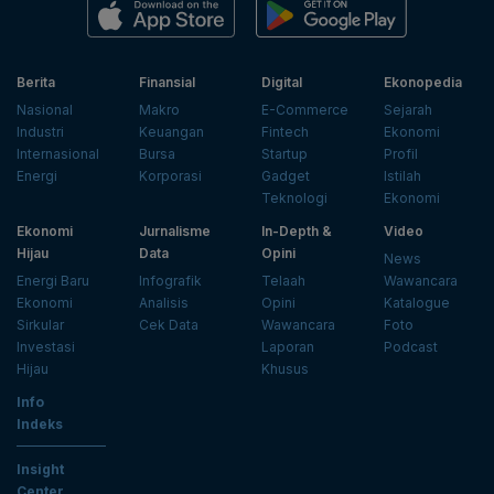
Berita
Finansial
Digital
Ekonopedia
Nasional
Makro
E-Commerce
Sejarah
Industri
Keuangan
Fintech
Ekonomi
Internasional
Bursa
Startup
Profil
Energi
Korporasi
Gadget
Istilah
Teknologi
Ekonomi
Ekonomi
Jurnalisme
In-Depth &
Video
Hijau
Data
Opini
News
Energi Baru
Infografik
Telaah
Wawancara
Ekonomi
Analisis
Opini
Katalogue
Sirkular
Cek Data
Wawancara
Foto
Investasi
Laporan
Podcast
Hijau
Khusus
Info
Indeks
Insight
Center