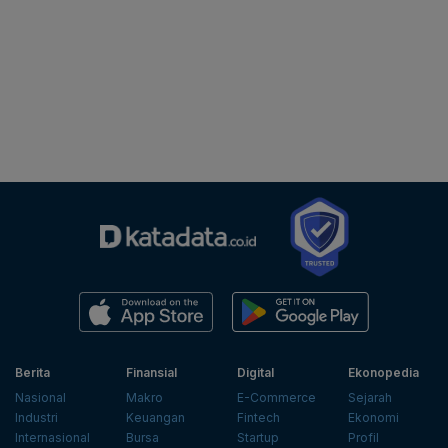
Berita
Finansial
Digital
Ekonopedia
Nasional
Makro
E-Commerce
Sejarah
Industri
Keuangan
Fintech
Ekonomi
Internasional
Bursa
Startup
Profil