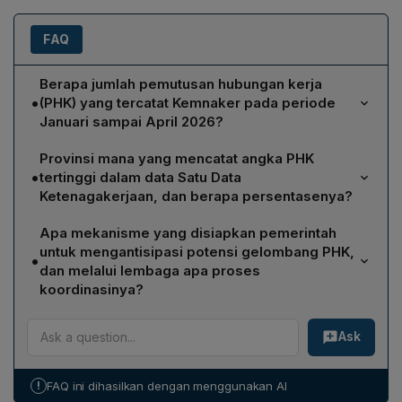
FAQ
Berapa jumlah pemutusan hubungan kerja
•
(PHK) yang tercatat Kemnaker pada periode
Januari sampai April 2026?
Kemnaker mencatat akumulasi PHK sebesar 8.389
Provinsi mana yang mencatat angka PHK
orang dari Januari hingga April 2026, sebagaimana
•
tertinggi dalam data Satu Data
disampaikan Direktur Jenderal Indah Anggoro Putri
Ketenagakerjaan, dan berapa persentasenya?
setelah rapat dengan Komisi IX DPR RI.
Jawa Barat dan Sumatra Selatan sama-sama mencatat
Apa mekanisme yang disiapkan pemerintah
49 orang yang terkena PHK, masing-masing mewakili
untuk mengantisipasi potensi gelombang PHK,
•
13,65% dari total tenaga kerja yang dilaporkan dalam
dan melalui lembaga apa proses
Satu Data Ketenagakerjaan untuk Januari 2026.
koordinasinya?
Pemerintah menyiapkan early warning system yang
Ask
bersifat kolaboratif lintas kementerian, dijalankan
melalui forum koordinasi yang dipimpin Kementerian
Koordinator Bidang Perekonomian. Selain itu, Lembaga
!
FAQ ini dihasilkan dengan menggunakan AI
Kerja Sama Tripartit Nasional (LKS Tripnas) berperan