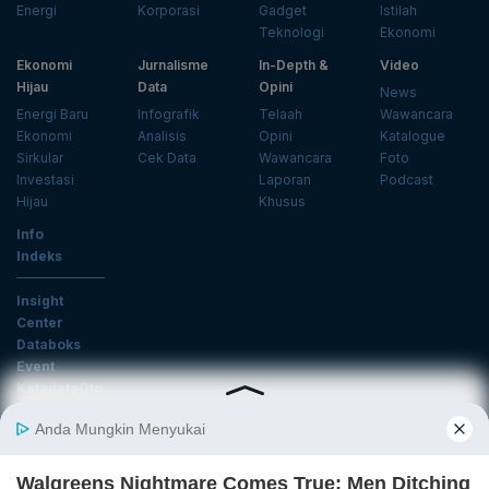
Energi
Korporasi
Gadget
Istilah
Teknologi
Ekonomi
Ekonomi
Jurnalisme
In-Depth &
Video
Hijau
Data
Opini
News
Energi Baru
Infografik
Telaah
Wawancara
Ekonomi
Analisis
Opini
Katalogue
Sirkular
Cek Data
Wawancara
Foto
Investasi
Laporan
Podcast
Hijau
Khusus
Info
Indeks
Insight
Center
Databoks
Event
KatadataOto
Langganan Newsletter
Email