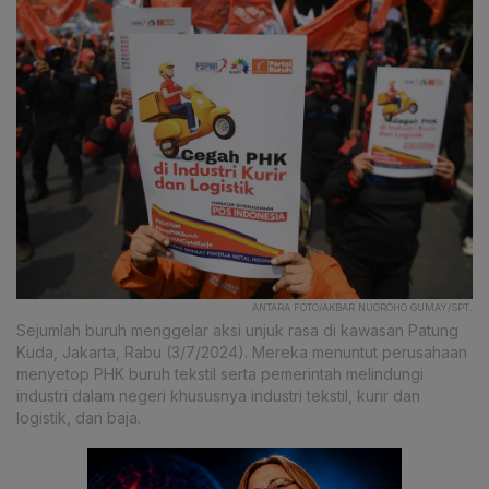
ANTARA FOTO/AKBAR NUGROHO GUMAY/SPT.
Sejumlah buruh menggelar aksi unjuk rasa di kawasan Patung
Kuda, Jakarta, Rabu (3/7/2024). Mereka menuntut perusahaan
menyetop PHK buruh tekstil serta pemerintah melindungi
industri dalam negeri khususnya industri tekstil, kurir dan
logistik, dan baja.