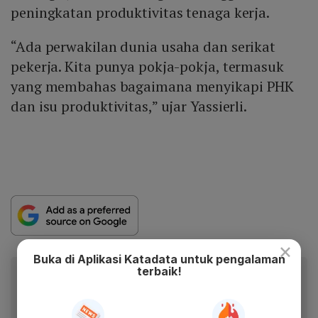
peningkatan produktivitas tenaga kerja.
“Ada perwakilan dunia usaha dan serikat
pekerja. Kita punya pokja-pokja, termasuk
yang membahas bagaimana menyikapi PHK
dan isu produktivitas,” ujar Yassierli.
×
Buka di Aplikasi Katadata untuk pengalaman
terbaik!
Baca artikel ini lewat aplikasi mobile.
Dapatkan pengalaman membaca lebih nyaman dan nikmati
fitur menarik lainnya lewat aplikasi mobile Katadata.