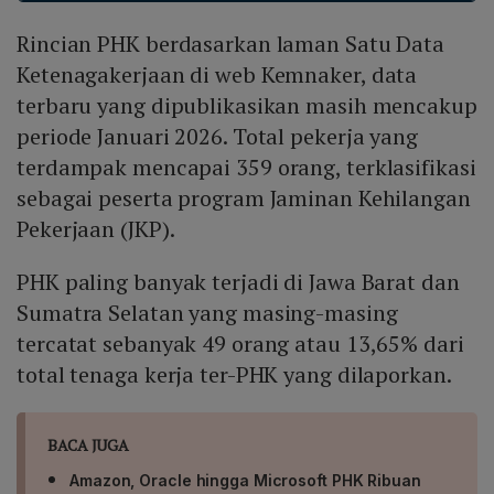
sebagai wadah dialog antara pemerintah, dunia usaha,
Rincian PHK berdasarkan laman Satu Data
dan serikat pekerja, dengan pembentukan pokja
khusus untuk membahas PHK dan produktivitas.
Ketenagakerjaan di web Kemnaker, data
terbaru yang dipublikasikan masih mencakup
periode Januari 2026. Total pekerja yang
terdampak mencapai 359 orang, terklasifikasi
sebagai peserta program Jaminan Kehilangan
Pekerjaan (JKP).
PHK paling banyak terjadi di Jawa Barat dan
Sumatra Selatan yang masing-masing
tercatat sebanyak 49 orang atau 13,65% dari
total tenaga kerja ter-PHK yang dilaporkan.
BACA JUGA
Amazon, Oracle hingga Microsoft PHK Ribuan