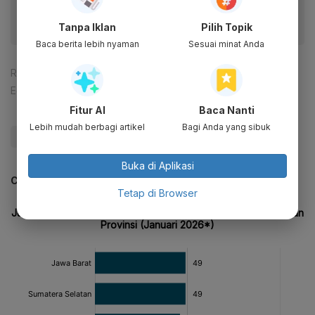
Tanpa Iklan
Pilih Topik
Baca berita lebih nyaman
Sesuai minat Anda
Reporter:
Kamila Meilina
Editor:
Tia Dwitiani Komalasari
Fitur AI
Baca Nanti
Lebih mudah berbagi artikel
Bagi Anda yang sibuk
#PHK
#Kemnaker
#Update Me
Buka di Aplikasi
CEK JUGA DATA INI
Tetap di Browser