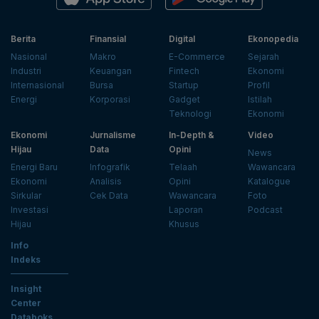
Berita
Finansial
Digital
Ekonopedia
Nasional
Makro
E-Commerce
Sejarah
Industri
Keuangan
Fintech
Ekonomi
Internasional
Bursa
Startup
Profil
Energi
Korporasi
Gadget
Istilah
Teknologi
Ekonomi
Ekonomi
Jurnalisme
In-Depth &
Video
Hijau
Data
Opini
News
Energi Baru
Infografik
Telaah
Wawancara
Ekonomi
Analisis
Opini
Katalogue
Sirkular
Cek Data
Wawancara
Foto
Investasi
Laporan
Podcast
Hijau
Khusus
Info
Indeks
Insight
Center
Databoks