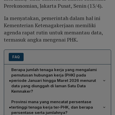
Perekonomian, Jakarta Pusat, Senin (13/4).
Ia menyatakan, pemerintah dalam hal ini
Kementerian Ketenagakerjaan memiliki
agenda rapat rutin untuk memantau data,
termasuk angka mengenai PHK.
FAQ
Berapa jumlah tenaga kerja yang mengalami
pemutusan hubungan kerja (PHK) pada
•
periode Januari hingga Maret 2026 menurut
data yang diunggah di laman Satu Data
Kemnaker?
Jumlah tenaga kerja yang ter-PHK pada periode
Provinsi mana yang mencatat persentase
tersebut adalah 8.389 orang, yang terklasifikasi
•
tertinggi tenaga kerja ter-PHK, dan berapa
sebagai peserta program Jaminan Kehilangan
persentase serta jumlahnya?