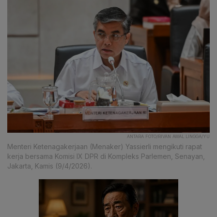
ANTARA FOTO/RIVAN AWAL LINGGA/YU
Menteri Ketenagakerjaan (Menaker) Yassierli mengikuti rapat
kerja bersama Komisi IX DPR di Kompleks Parlemen, Senayan,
Jakarta, Kamis (9/4/2026).