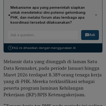
Pekerjaan (JKP) BPJS Ketenagakerjaan.
Provinsi Jawa Barat mencatat persentase tertinggi
Mekanisme apa yang pemerintah siapkan
tenaga kerja ter-PHK, sebesar 20,51% atau setara
untuk mendeteksi dini potensi gelombang
•
dengan 1.721 orang dari total tenaga kerja ter-PHK
PHK, dan melalui forum atau lembaga apa
yang dilaporkan.
koordinasi tersebut dilaksanakan?
Pemerintah menyiapkan mekanisme early warning
Ask
system yang bersifat kolaboratif lintas kementerian,
dilaksanakan melalui forum koordinasi yang dipimpin
oleh Kementerian Koordinator Bidang Perekonomian
!
FAQ ini dihasilkan dengan menggunakan AI
serta memanfaatkan Lembaga Kerja Sama Tripartit
Nasional (LKS Tripnas) sebagai wadah dialog antara
Melansir data yang diunggah di laman Satu
pemerintah, dunia usaha, dan serikat pekerja.
Data Kemnaker, pada periode Januari hingga
Maret 2026 terdapat 8.389 orang tenaga kerja
yang di-PHK. Mereka terklasifikasi sebagai
peserta program Jaminan Kehilangan
Pekerjaan (JKP) BPJS Ketenagakerjaan.
“Tenaga kerja ter-PHK pada periode ini paling