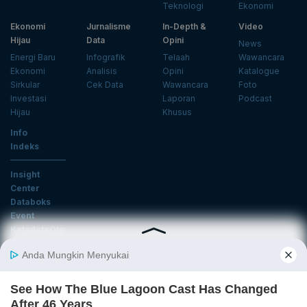
Teknologi
Ekonomi
Ekonomi
Jurnalisme
In-Depth &
Video
Hijau
Data
Opini
News
Energi Baru
Infografik
Telaah
Wawancara
Ekonomi
Analisis
Opini
Katalogue
Sirkular
Cek Data
Wawancara
Foto
Investasi
Laporan
Podcast
Hijau
Khusus
Info
Indeks
Insight
Center
Databoks
Event
KatadataOto
Langganan Newsletter
Email
Daftar