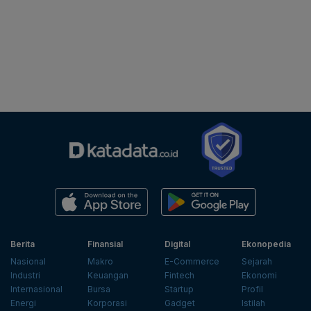
Berita
Finansial
Digital
Ekonopedia
Nasional
Makro
E-Commerce
Sejarah
Industri
Keuangan
Fintech
Ekonomi
Internasional
Bursa
Startup
Profil
Energi
Korporasi
Gadget
Istilah