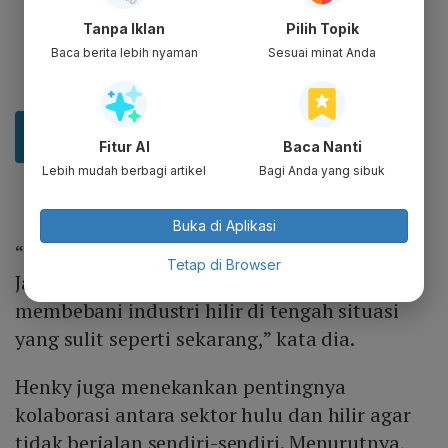
Tanpa Iklan
Pilih Topik
Baca berita lebih nyaman
Sesuai minat Anda
Fitur AI
Baca Nanti
Lebih mudah berbagi artikel
Bagi Anda yang sibuk
Buka di Aplikasi
“Sudah saatnya petisi tersebut dicabut.
Tetap di Browser
Jangan sampai kebijakan ini justru semakin
membebani industri hilir di tengah situasi
yang sulit seperti sekarang,” kata dia.
Henky juga menekankan pentingnya
kolaborasi antara sektor hulu dan hilir agar
tidak berjalan sendiri-sendiri. Menurutnya,