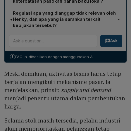
keterbatasan pasokan bahan baku lokal?
tersebut menghambat distribusi bahan baku secara
Henky menilai impor menjadi opsi realistis untuk
global, sehingga harga menjadi tidak stabil dan tidak
Regulasi apa yang dianggap tidak relevan oleh
menjaga keberlangsungan industri kemasan. Ia
dapat diprediksi berapa lama akan berlanjut.
•
Henky, dan apa yang ia sarankan terkait
menekankan bahwa pasokan lokal sangat minim karena
kebijakan tersebut?
banyak produsen mengalami force majeure. Karena
Henky menyebut kebijakan safeguard dan Bea Masuk
Cina masih memiliki kapasitas berlebih, kondisi stabil,
Ask
Anti Dumping (BMAD) untuk polyethylene (PE) dan
dan menawarkan harga kompetitif, impor dari Cina
polypropylene (PP) tidak relevan dalam kondisi saat
dianggap sebagai harapan utama untuk menutupi
ini, karena produksi dalam negeri hanya memenuhi
kesenjangan pasokan.
!
FAQ ini dihasilkan dengan menggunakan AI
sekitar 50% kebutuhan bahan baku. Ia meminta
pencabutan petisi tersebut dan menekankan
Meski demikian, aktivitas bisnis harus tetap
pentingnya kebijakan yang lebih kondusif serta
kolaborasi antara sektor hulu dan hilir untuk
berjalan mengikuti mekanisme pasar. Ia
mengurangi beban pada industri kemasan.
menjelaskan, prinsip
supply and demand
menjadi penentu utama dalam pembentukan
harga.
Selama stok masih tersedia, pelaku industri
akan memprioritaskan pelanggan tetap