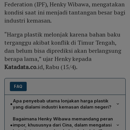
Federation (IPF), Henky Wibawa, mengatakan
kondisi saat ini menjadi tantangan besar bagi
industri kemasan.
“Harga plastik melonjak karena bahan baku
terganggu akibat konflik di Timur Tengah,
dan belum bisa diprediksi akan berlangsung
berapa lama,” ujar Henky kepada
Katadata.co
.id, Rabu (15/4).
FAQ
Apa penyebab utama lonjakan harga plastik
•
yang dialami industri kemasan dalam negeri?
Menurut Henky Wibawa, eksekutif IPF, lonjakan harga
Bagaimana Henky Wibawa memandang peran
plastik disebabkan oleh gangguan pasokan bahan
•
impor, khususnya dari Cina, dalam mengatasi
baku plastik akibat konflik di Timur Tengah. Konflik