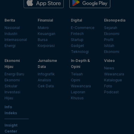
Berita
Finansial
Digital
Ekonopedia
Nasional
Makro
E-Commerce
Sejarah
Industri
Keuangan
Fintech
Ekonomi
Internasional
Bursa
Startup
Profil
Energi
Korporasi
Gadget
Istilah
Teknologi
Ekonomi
Ekonomi
Jurnalisme
In-Depth &
Video
Hijau
Data
Opini
News
Energi Baru
Infografik
Telaah
Wawancara
Ekonomi
Analisis
Opini
Katalogue
Sirkular
Cek Data
Wawancara
Foto
Investasi
Laporan
Podcast
Hijau
Khusus
Info
Indeks
Insight
Center