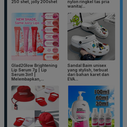
250 shet, jolly 200shet
nylon ringkel tas pria
wanita/...
Glad2Glow Brightening
Sandal Baim unisex
Lip Serum 7g | Lip
yang stylish, terbuat
Serum 3in1 |
dari bahan karet dan
Melembapkan,...
EVA...