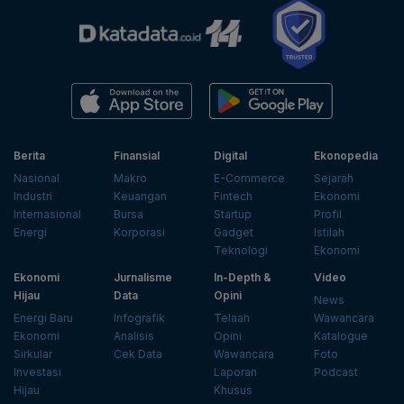
Berita
Finansial
Digital
Ekonopedia
Nasional
Makro
E-Commerce
Sejarah
Industri
Keuangan
Fintech
Ekonomi
Internasional
Bursa
Startup
Profil
Energi
Korporasi
Gadget
Istilah
Teknologi
Ekonomi
Ekonomi
Jurnalisme
In-Depth &
Video
Hijau
Data
Opini
News
Energi Baru
Infografik
Telaah
Wawancara
Ekonomi
Analisis
Opini
Katalogue
Sirkular
Cek Data
Wawancara
Foto
Investasi
Laporan
Podcast
Hijau
Khusus