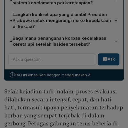
sistem keselamatan perkeretaapian?
Pemerintah akan melakukan evaluasi menyeluruh
Langkah konkret apa yang diambil Presiden
terhadap sistem keselamatan perkeretaapian, termasuk
•
Prabowo untuk mengurangi risiko kecelakaan
menilai peran perusahaan taksi Green SM, serta
di Bekasi?
meninjau pengamanan di perlintasan kereta api.
Presiden Prabowo menyetujui pembangunan flyover di
Bagaimana penanganan korban kecelakaan
•
wilayah Bekasi untuk mengurangi risiko kecelakaan
kereta api setelah insiden tersebut?
kereta api, mengingat tingginya kepadatan lalu lintas di
Sejak malam kejadian, evakuasi dilakukan secara
area tersebut.
Ask
intensif; petugas gabungan mengevakuasi semua
penumpang, korban dirawat intensif di 12 rumah sakit
sekitar Bekasi, dan Presiden meninjau kondisi mereka
!
FAQ ini dihasilkan dengan menggunakan AI
di RSUD dr. Chasbullah Abdulmadjid serta
menginstruksikan perawatan optimal hingga pulih.
Sejak kejadian tadi malam, proses evakuasi
dilakukan secara intensif, cepat, dan hati
hati, termasuk upaya penyelamatan terhadap
korban yang sempat terjebak di dalam
gerbong. Petugas gabungan terus bekerja di