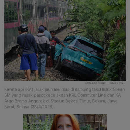
ANTARA/FAKHRI HERMANSYAH
Kereta api (KA) jarak jauh melintas di samping taksi listrik Green
SM yang rusak pascakecelakaan KRL Commuter Line dan KA
Argo Bromo Anggrek di Stasiun Bekasi Timur, Bekasi, Jawa
Barat, Selasa (28/4/2026).