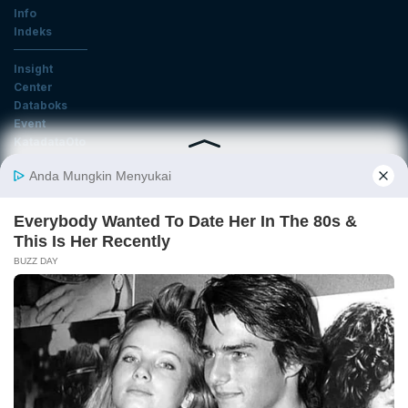
Info
Indeks
Insight
Center
Databoks
Event
KatadataOto
Langganan Newsletter
Email
Daftar
Ikuti Kami
Tentang Katadata
Advertising
Karier
Pedoman Media Siber
Kebijakan Privasi
Disclaimer
Hubungi Kami
©2026 Katadata. Hak cipta dilindungi Undang-undang.