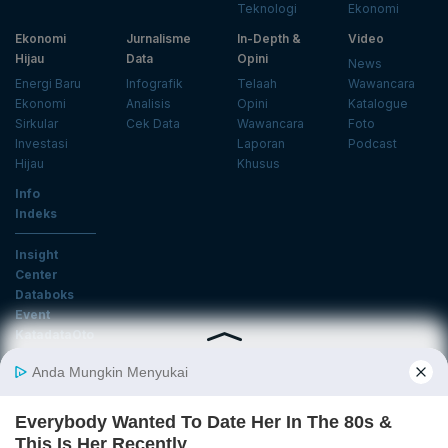
Teknologi
Ekonomi
Ekonomi
Jurnalisme
In-Depth &
Video
Hijau
Data
Opini
News
Energi Baru
Infografik
Telaah
Wawancara
Ekonomi
Analisis
Opini
Katalogue
Sirkular
Cek Data
Wawancara
Foto
Investasi
Laporan
Podcast
Hijau
Khusus
Info
Indeks
Insight
Center
Databoks
Event
KatadataOto
Langganan Newsletter
Email
Daftar