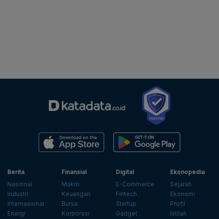
Berita
Finansial
Digital
Ekonopedia
Nasional
Makro
E-Commerce
Sejarah
Industri
Keuangan
Fintech
Ekonomi
Internasional
Bursa
Startup
Profil
Energi
Korporasi
Gadget
Istilah