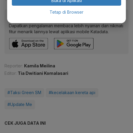
Buka di Aplikasi
Tetap di Browser
Baca artikel ini lewat aplikasi mobile.
Dapatkan pengalaman membaca lebih nyaman dan nikmati
fitur menarik lainnya lewat aplikasi mobile Katadata.
Reporter:
Kamila Meilina
Editor:
Tia Dwitiani Komalasari
#Taksi Green SM
#kecelakaan kereta api
#Update Me
CEK JUGA DATA INI