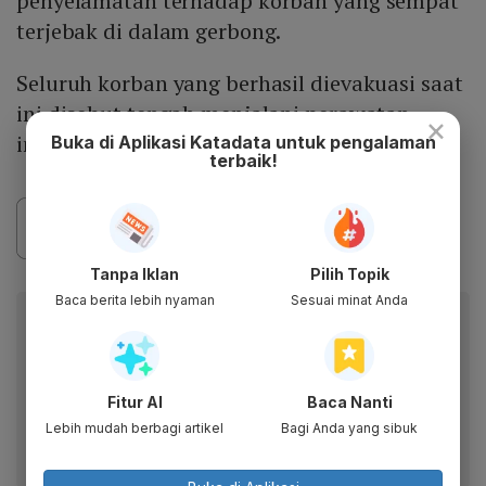
penyelamatan terhadap korban yang sempat
terjebak di dalam gerbong.
Seluruh korban yang berhasil dievakuasi saat
ini disebut tengah menjalani perawatan
×
intensif di 12 rumah sakit di sekitar Bekasi.
Buka di Aplikasi Katadata untuk pengalaman
terbaik!
Tanpa Iklan
Pilih Topik
Baca berita lebih nyaman
Sesuai minat Anda
Berita Katadata.co.id di WhatsApp
Anda
Dapatkan akses cepat ke berita terkini dan data
berharga dari WhatsApp Channel Katadata.co.id
Fitur AI
Baca Nanti
Lebih mudah berbagi artikel
Bagi Anda yang sibuk
Ikuti kami