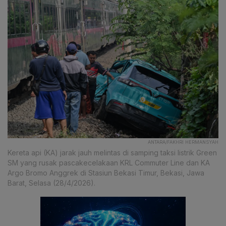
ANTARA/FAKHRI HERMANSYAH
Kereta api (KA) jarak jauh melintas di samping taksi listrik Green
SM yang rusak pascakecelakaan KRL Commuter Line dan KA
Argo Bromo Anggrek di Stasiun Bekasi Timur, Bekasi, Jawa
Barat, Selasa (28/4/2026).