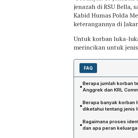
jenazah di RSU Bella, s
Kabid Humas Polda Met
keterangannya di Jakart
Untuk korban luka-luk
merincikan untuk jenis
FAQ
Berapa jumlah korban t
•
Anggrek dan KRL Commut
Jumlah korban tewas menca
Berapa banyak korban l
•
jenazah di RSUD Bekasi, sa
diketahui tentang jenis
Keluarga, sesuai pernyat
Korban luka-luka berjumla
Hermanto.
Bagaimana proses ident
•
luka yang dialami para ko
dan apa peran keluarga
kategori luka masih belum
Identifikasi dilakukan me