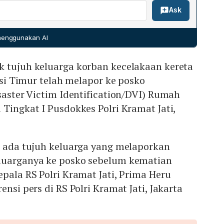
Ask
 mortem hasil pemeriksaan forensik oleh tim DVI. Seluruh
h dalam proses identifikasi; kehadiran keluarga sangat
es karena data mereka diperlukan untuk rekonsiliasi.
 menggunakan AI
or diminta datang ke Posko Ante Mortem di RS Polri
k tujuh keluarga korban kecelakaan kereta
kasi Timur telah melapor ke posko
isaster Victim Identification/DVI) Rumah
 Tingkat I Pusdokkes Polri Kramat Jati,
h ada tujuh keluarga yang melaporkan
luarganya ke posko sebelum kematian
epala RS Polri Kramat Jati, Prima Heru
ensi pers di RS Polri Kramat Jati, Jakarta