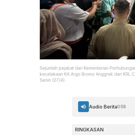
Sejumlah pejabat dari Kementerian Perhubunga
kecelakaan KA Argo Bromo Anggrek dan KRL Com
Senin (27/4).
Audio Berita
0:58
RINGKASAN