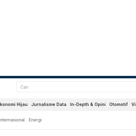
konomi Hijau
Jurnalisme Data
In-Depth & Opini
Otomotif
V
Internasional
Energi