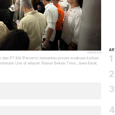
AR
KEMENHUB
n dan PT KAI (Persero) memantau proses evakuasi korban
muter Line di wilayah Stasiun Bekasi Timur, Jawa Barat,