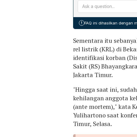
keluarga dengan data post
10 jenazah perempuan masi
menentukan kecepatan pros
!
FAQ ini dihasilkan dengan
Keluarga yang belum melap
Kramat Jati.
Sementara itu sebanya
rel listrik (KRL) di Be
identifikasi korban (D
Sakit (RS) Bhayangkara
Jakarta Timur.
"Hingga saat ini, suda
kehilangan anggota ke
(ante mortem)," kata K
Yulihartono saat konfer
Timur, Selasa.