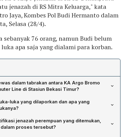
atu jenazah di RS Mitra Keluarga," kata
ro Jaya, Kombes Pol Budi Hermanto dalam
a, Selasa (28/4).
a sebanyak 76 orang, namun Budi belum
 luka apa saja yang dialami para korban.
ewas dalam tabrakan antara KA Argo Bromo
er Line di Stasiun Bekasi Timur?
pai 15 orang. Sebanyak 10 jenazah berada di RS Polri, 3
uka-luka yang dilaporkan dan apa yang
tu jenazah di RSU Bella, dan satu jenazah di RS Mitra
 lukanya?
aan Kabid Humas Polda Metro Jaya, Kombes Pol Budi
h 76 orang. Namun, Budi Hermanto belum merincikan jenis
ifikasi jenazah perempuan yang ditemukan,
rban, sehingga detail mengenai tingkat keparahan atau
 dalam proses tersebut?
 diungkapkan.
lalui pencocokan data ante mortem yang diberikan