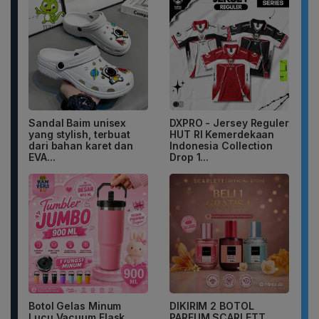
Sandal Baim unisex
DXPRO - Jersey Reguler
yang stylish, terbuat
HUT RI Kemerdekaan
dari bahan karet dan
Indonesia Collection
EVA...
Drop 1...
Botol Gelas Minum
DIKIRIM 2 BOTOL
Lucu Vacuum Flask
PARFUM SCARLETT