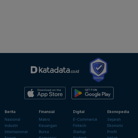
Berita
Finansial
Digital
Ekonopedia
Nasional
Makro
E-Commerce
Sejarah
Industri
Keuangan
Fintech
Ekonomi
Internasional
Bursa
Startup
Profil
Energi
Korporasi
Gadget
Istilah