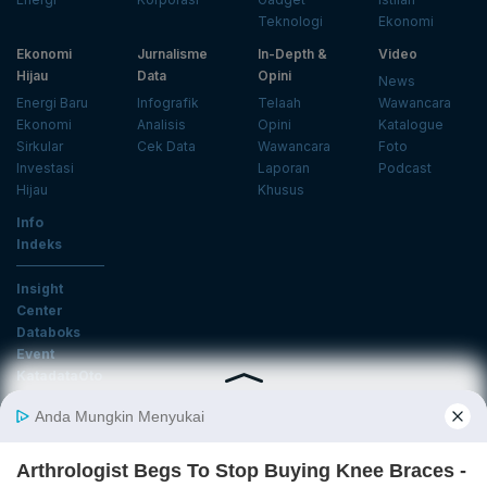
Teknologi
Ekonomi
Ekonomi
Jurnalisme
In-Depth &
Video
Hijau
Data
Opini
News
Energi Baru
Infografik
Telaah
Wawancara
Ekonomi
Analisis
Opini
Katalogue
Sirkular
Cek Data
Wawancara
Foto
Investasi
Laporan
Podcast
Hijau
Khusus
Info
Indeks
Insight
Center
Databoks
Event
KatadataOto
Langganan Newsletter
Email
Daftar