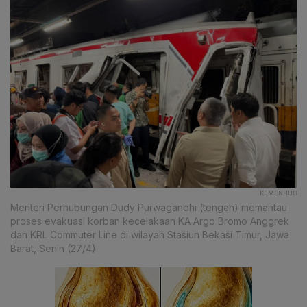
KEMENHUB
Menteri Perhubungan Dudy Purwagandhi (tengah) memantau
proses evakuasi korban kecelakaan KA Argo Bromo Anggrek
dan KRL Commuter Line di wilayah Stasiun Bekasi Timur, Jawa
Barat, Senin (27/4).