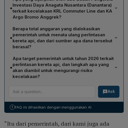
Investasi Daya Anagata Nusantara (Danantara)
•
terkait kecelakaan KRL Commuter Line dan KA
Argo Bromo Anggrek?
Rosan Perkasa Roeslani menyatakan akan dilakukan
Berapa total anggaran yang dialokasikan
evaluasi menyeluruh terhadap sistem keselamatan
pemerintah untuk menata ulang perlintasan
•
perkeretaapian, menegaskan bahwa keselamatan
kereta api, dan dari sumber apa dana tersebut
adalah prioritas utama selain kenyamanan penumpang.
berasal?
Pemerintah menyiapkan dana sekitar Rp 4 triliun untuk
Apa target pemerintah untuk tahun 2026 terkait
memperbaiki sekitar 1.800 perlintasan kereta di seluruh
perlintasan kereta api, dan langkah apa yang
•
wilayah. Seluruh dana tersebut bersumber dari
akan diambil untuk mengurangi risiko
Anggaran Pendapatan dan Belanja Negara (APBN)
kecelakaan?
dengan kontribusi tambahan dari BUMN melalui Badan
Targetnya adalah memperbaiki 1.800 perlintasan
Pengelola BUMN.
Ask
kereta, termasuk pemasangan pintu dan pembangunan
pos jaga atau flyover di titik‑titik kritis. Pemerintah juga
akan menunggu hasil investigasi KNKT sebagai bahan
!
FAQ ini dihasilkan dengan menggunakan AI
evaluasi manajemen serta menyiapkan langkah
antisipatif agar kejadian serupa tidak terulang.
“Itu dari pemerintah, dari kami juga ada