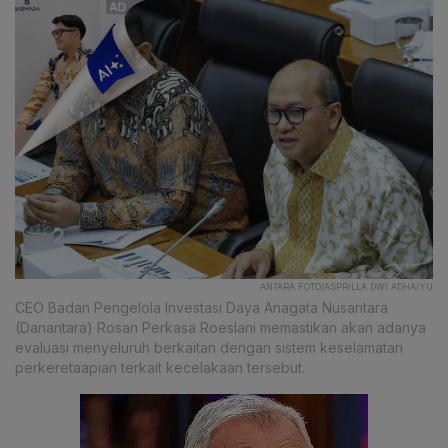
ANTARA FOTO/ASPRILLA DWI ADHA/YU
CEO Badan Pengelola Investasi Daya Anagata Nusantara
(Danantara) Rosan Perkasa Roeslani memastikan akan adanya
evaluasi menyeluruh berkaitan dengan sistem keselamatan
perkeretaapian terkait kecelakaan tersebut.