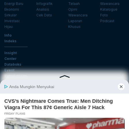
Energi Baru
Infografik
Telaah
Wawancara
Ekonomi
Analisis
Opini
Katalogue
Sirkular
Cek Data
Wawancara
Foto
Investasi
Laporan
Podcast
Hijau
Khusus
Info
Indeks
Insight
Center
Databoks
Event
KatadataOto
Langganan Newsletter
Email
Daftar
Ikuti Kami