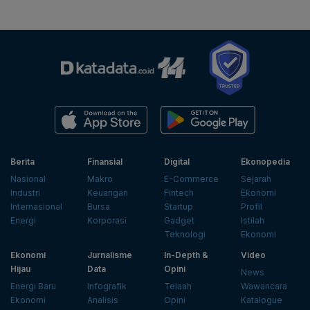
Berita
Finansial
Digital
Ekonopedia
Nasional
Makro
E-Commerce
Sejarah
Industri
Keuangan
Fintech
Ekonomi
Internasional
Bursa
Startup
Profil
Energi
Korporasi
Gadget
Istilah
Teknologi
Ekonomi
Ekonomi
Jurnalisme
In-Depth &
Video
Hijau
Data
Opini
News
Energi Baru
Infografik
Telaah
Wawancara
Ekonomi
Analisis
Opini
Katalogue