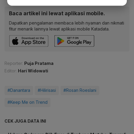
Baca artikel ini lewat aplikasi mobile.
Dapatkan pengalaman membaca lebih nyaman dan nikmati
fitur menarik lainnya lewat aplikasi mobile Katadata.
Reporter:
Puja Pratama
Editor:
Hari Widowati
#Danantara
#Hilirisasi
#Rosan Roeslani
#Keep Me on Trend
CEK JUGA DATA INI