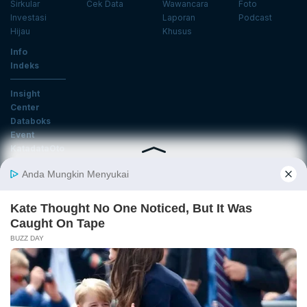
Sirkular
Cek Data
Wawancara
Foto
Investasi
Laporan
Podcast
Hijau
Khusus
Info
Indeks
Insight
Center
Databoks
Event
KatadataOto
Langganan Newsletter
Email
Daftar
Ikuti Kami
Tentang Katadata
Advertising
Karier
Pedoman Media Siber