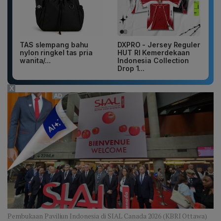
TAS slempang bahu
DXPRO - Jersey Reguler
nylon ringkel tas pria
HUT RI Kemerdekaan
wanita/...
Indonesia Collection
Drop 1...
X
Pembukaan Paviliun Indonesia di SIAL Canada 2026 (KBRI Ottawa)