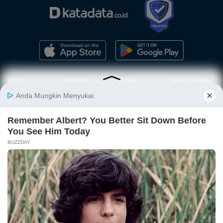
Berita
Finansial
Digital
Ekonopedia
Nasional
Makro
E-Commerce
Sejarah
Industri
Keuangan
Fintech
Ekonomi
Internasional
Bursa
Startup
Profil
Energi
Korporasi
Gadget
Istilah
Teknologi
Ekonomi
Ekonomi
Jurnalisme
In-Depth &
Video
Hijau
Data
Opini
News
Energi Baru
Infografik
Telaah
Wawancara
Ekonomi
Analisis
Opini
Katalogue
Sirkular
Cek Data
Wawancara
Foto
Investasi
Laporan
Podcast
Hijau
Khusus