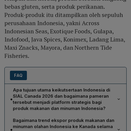
bebas gluten, serta produk perikanan.
Produk-produk itu ditampilkan oleh sepuluh
perusahaan Indonesia, yakni Across
Indonesian Seas, Exotique Foods, Gulapa,
Indofood, Java Spices, Konimex, Ladang Lima,
Maxi Znacks, Mayora, dan Northern Tide
Fisheries.
FAQ
Apa tujuan utama keikutsertaan Indonesia di
SIAL Canada 2026 dan bagaimana pameran
•
tersebut menjadi platform strategis bagi
produk makanan dan minuman Indonesia?
Keikutsertaan Indonesia di SIAL Canada 2026 bertujuan
Bagaimana trend ekspor produk makanan dan
memperluas jejaring bisnis, meningkatkan visibilitas
minuman olahan Indonesia ke Kanada selama
•
produk unggulan seperti kopi, kakao, rempah, dan