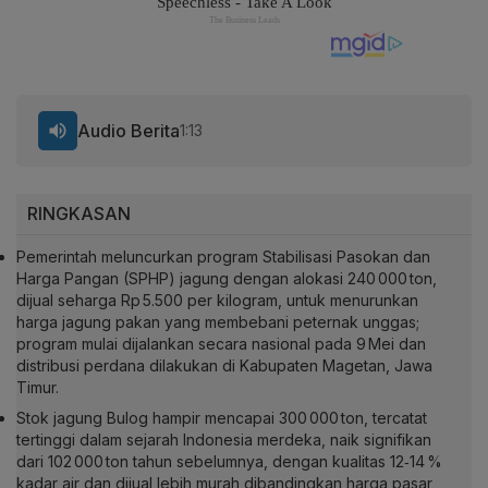
Audio Berita
1:13
RINGKASAN
Pemerintah meluncurkan program Stabilisasi Pasokan dan
Harga Pangan (SPHP) jagung dengan alokasi 240 000 ton,
dijual seharga Rp 5.500 per kilogram, untuk menurunkan
harga jagung pakan yang membebani peternak unggas;
program mulai dijalankan secara nasional pada 9 Mei dan
distribusi perdana dilakukan di Kabupaten Magetan, Jawa
Timur.
Stok jagung Bulog hampir mencapai 300 000 ton, tercatat
tertinggi dalam sejarah Indonesia merdeka, naik signifikan
dari 102 000 ton tahun sebelumnya, dengan kualitas 12‑14 %
kadar air dan dijual lebih murah dibandingkan harga pasar