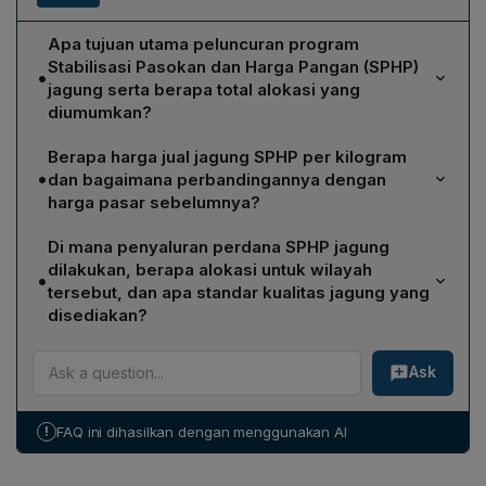
Apa tujuan utama peluncuran program
Stabilisasi Pasokan dan Harga Pangan (SPHP)
•
jagung serta berapa total alokasi yang
diumumkan?
Program SPHP jagung ditujukan untuk menurunkan
Berapa harga jual jagung SPHP per kilogram
lonjakan harga jagung yang membebani peternak
•
dan bagaimana perbandingannya dengan
unggas di seluruh Indonesia. Pemerintah
harga pasar sebelumnya?
mengalokasikan total 240 ribu ton jagung pakan melalui
Jagung SPHP dijual dengan harga Rp5.500 per
program tersebut.
Di mana penyaluran perdana SPHP jagung
kilogram, sesuai ketentuan pemerintah. Harga tersebut
dilakukan, berapa alokasi untuk wilayah
•
lebih murah dibandingkan harga pasar yang biasanya
tersebut, dan apa standar kualitas jagung yang
berada di kisaran Rp6.600 per kilogram, sehingga
disediakan?
dapat mengurangi beban biaya produksi peternak.
Penyaluran perdana SPHP jagung dilakukan di
Ask
Kabupaten Magetan, Jawa Timur, yang merupakan
sentra peternakan unggas nasional. Total alokasi untuk
Magetan mencapai 7.900 ton dan jagung yang
!
FAQ ini dihasilkan dengan menggunakan AI
disediakan memiliki kadar air 12%‑14%, menandakan
kualitas lebih baik.