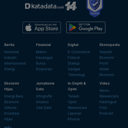
Berita
Finansial
Digital
Ekonopedia
Nasional
Makro
E-Commerce
Sejarah
Industri
Keuangan
Fintech
Ekonomi
Internasional
Bursa
Startup
Profil
Energi
Korporasi
Gadget
Istilah
Teknologi
Ekonomi
Ekonomi
Jurnalisme
In-Depth &
Video
Hijau
Data
Opini
News
Energi Baru
Infografik
Telaah
Wawancara
Ekonomi
Analisis
Opini
Katalogue
Sirkular
Cek Data
Wawancara
Foto
Investasi
Laporan
Podcast
Hijau
Khusus
Info