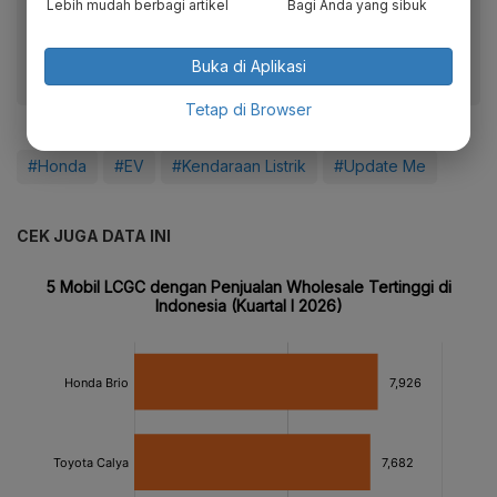
Lebih mudah berbagi artikel
Bagi Anda yang sibuk
fitur menarik lainnya lewat aplikasi mobile Katadata.
Buka di Aplikasi
Tetap di Browser
#Honda
#EV
#Kendaraan Listrik
#Update Me
CEK JUGA DATA INI