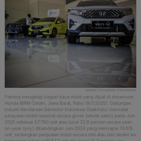
ANTARA FOTO/ABDAN SYAKURA/BAR
Pekerja mengelap bagian kaca mobil yang dijual di showroom
Honda IBRM Cimahi, Jawa Barat, Rabu (9/7/2025). Gabungan
Industri Kendaraan Bermotor Indonesia (Gaikindo) mencatat
penjualan mobil nasional secara grosir (whole sales) pada Juni
2025 sebesar 57.760 unit atau turun 22,6 persen secara year-
on-year (yoy) dibandingkan Juni 2024 yang mencapai 74.615
unit, sedangkan penjualan mobil secara ritel atau dari dealer ke
konsumen sebesar 61.647 unit atau turun 12,3 persen yoy