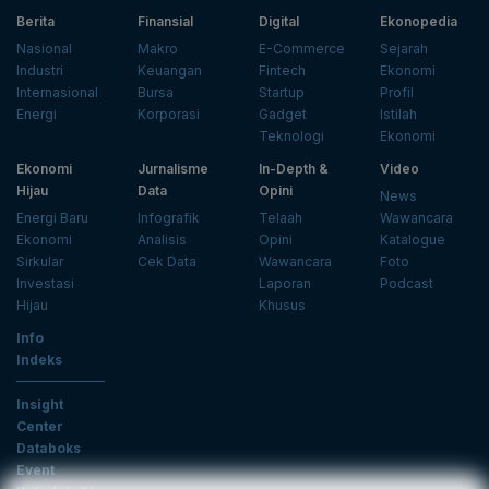
Berita
Finansial
Digital
Ekonopedia
Nasional
Makro
E-Commerce
Sejarah
Industri
Keuangan
Fintech
Ekonomi
Internasional
Bursa
Startup
Profil
Energi
Korporasi
Gadget
Istilah
Teknologi
Ekonomi
Ekonomi
Jurnalisme
In-Depth &
Video
Hijau
Data
Opini
News
Energi Baru
Infografik
Telaah
Wawancara
Ekonomi
Analisis
Opini
Katalogue
Sirkular
Cek Data
Wawancara
Foto
Investasi
Laporan
Podcast
Hijau
Khusus
Info
Indeks
Insight
Center
Databoks
Event