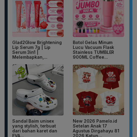
Glad2Glow Brightening
Botol Gelas Minum
Lip Serum 7g | Lip
Lucu Vacuum Flask
Serum 3in1 |
Stainless TUMBLER
Melembapkan,...
900ML Coffee...
Sandal Baim unisex
New 2026 Pamelo.id
yang stylish, terbuat
Setelan Anak 17
dari bahan karet dan
Agustus Dirgahayu 81
EVA...
2026 Katun...