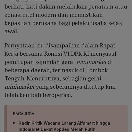
kembali ke warga desa melalui pembagian laba atau
berhati-hati dalam melakukan penataan atau
dividen, sehingga meningkatkan kesejahteraan
zonasi ritel modern dan memastikan
ekonomi desa secara langsung.
kepastian berusaha bagi pelaku usaha sejak
awal.
Pernyataan itu disampaikan dalam Rapat
Kerja bersama Komisi VI DPR RI menyusul
penutupan sejumlah gerai
minimarket
di
beberapa daerah, termasuk di Lombok
Tengah. Menurutnya, sebagian gerai
minimarket
yang sebelumnya ditutup kini
telah kembali beroperasi.
BACA JUGA
Kadin Kritik Wacana Larang Alfamart hingga
Indomaret Dekat Kopdes Merah Putih