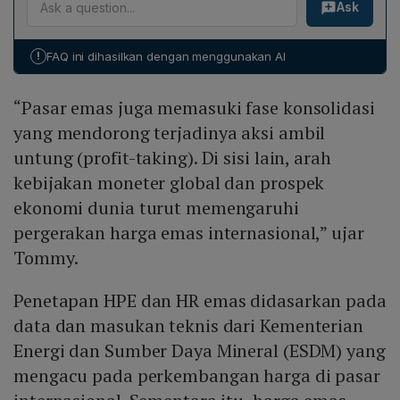
Ask
teknis Kementerian ESDM yang mengacu pada harga
dunia yang turut memengaruhi pergerakan harga
internasional publikasi London Bullion Market
internasional.
Association (LBMA). Mekanisme koordinasi lintas
!
FAQ ini dihasilkan dengan menggunakan AI
kementerian melibatkan Kementerian Koordinator
Bidang Perekonomian, Kementerian ESDM,
“Pasar emas juga memasuki fase konsolidasi
Kementerian Keuangan, dan Kementerian Perindustrian,
yang bersama‑sama menganalisis data, informasi, dan
yang mendorong terjadinya aksi ambil
perkembangan pasar terkini sebelum diterbitkan dalam
untung (profit-taking). Di sisi lain, arah
Keputusan Menteri Perdagangan No. 1416 Tahun 2026.
kebijakan moneter global dan prospek
ekonomi dunia turut memengaruhi
pergerakan harga emas internasional,” ujar
Tommy.
Penetapan HPE dan HR emas didasarkan pada
data dan masukan teknis dari Kementerian
Energi dan Sumber Daya Mineral (ESDM) yang
mengacu pada perkembangan harga di pasar