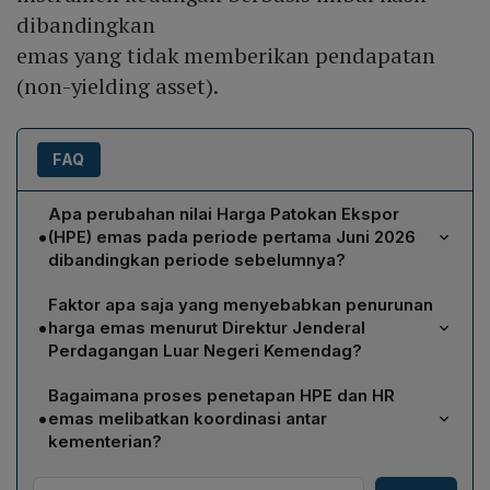
dibandingkan
emas yang tidak memberikan pendapatan
(non-yielding asset).
FAQ
Apa perubahan nilai Harga Patokan Ekspor
•
(HPE) emas pada periode pertama Juni 2026
dibandingkan periode sebelumnya?
HPE emas turun 1,43 % menjadi US$ 148.396,49 per
Faktor apa saja yang menyebabkan penurunan
kilogram, dibandingkan US$ 150.555,29 per kilogram
•
harga emas menurut Direktur Jenderal
pada periode kedua Mei 2026. Pada saat yang sama,
Perdagangan Luar Negeri Kemendag?
Harga Referensi (HR) emas juga menurun menjadi
Penurunan harga emas dipengaruhi oleh meningkatnya
US$ 4.615,65 per troy ounce dari US$ 4.682,80 per t
Bagaimana proses penetapan HPE dan HR
minat investor pada instrumen keuangan berbasis imbal
oz.
•
emas melibatkan koordinasi antar
hasil dibandingkan emas yang non‑yielding, fase
kementerian?
konsolidasi pasar yang memicu aksi profit‑taking, serta
Penetapan HPE dan HR emas didasarkan pada data
arah kebijakan moneter global dan prospek ekonomi