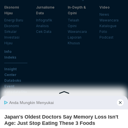
Ekonomi
Jurnalisme
In-Depth &
Video
Hijau
Data
Opini
News
Energi Baru
Infografik
Telaah
Wawancara
Ekonomi
Analisis
Opini
Katalogue
Sirkular
Cek Data
Wawancara
Foto
Investasi
Laporan
Podcast
Hijau
Khusus
Info
Indeks
Insight
Center
Databoks
Event
KatadataOto
Langganan Newsletter
Email
Daftar