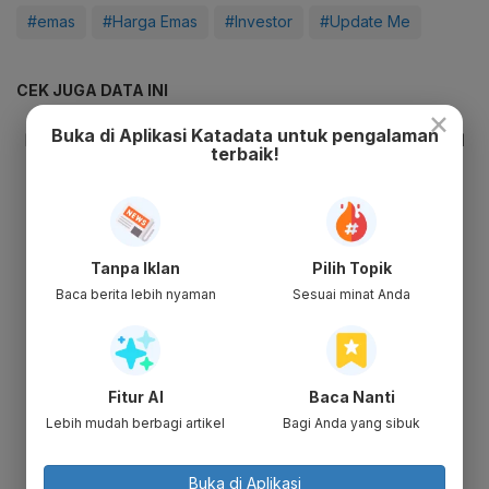
#emas
#Harga Emas
#Investor
#Update Me
CEK JUGA DATA INI
×
Buka di Aplikasi Katadata untuk pengalaman
terbaik!
Tanpa Iklan
Pilih Topik
Baca berita lebih nyaman
Sesuai minat Anda
Fitur AI
Baca Nanti
Lebih mudah berbagi artikel
Bagi Anda yang sibuk
Buka di Aplikasi