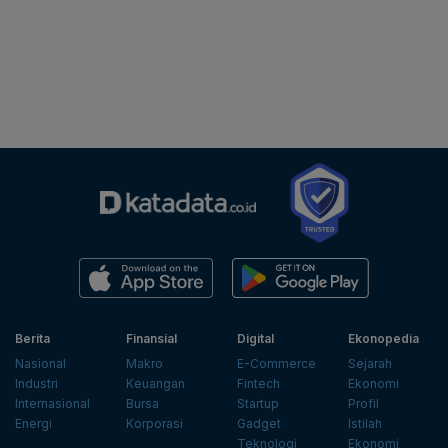
Berita
Finansial
Digital
Ekonopedia
Nasional
Makro
E-Commerce
Sejarah
Industri
Keuangan
Fintech
Ekonomi
Internasional
Bursa
Startup
Profil
Energi
Korporasi
Gadget
Istilah
Teknologi
Ekonomi