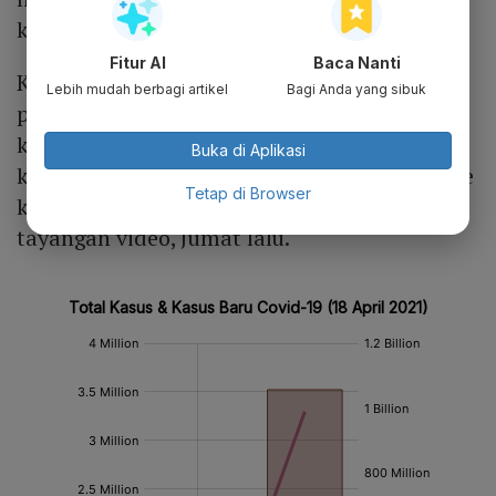
kalinya.
Fitur AI
Baca Nanti
Keputusan itu diambil mengingat masa libur
Lebih mudah berbagi artikel
Bagi Anda yang sibuk
panjang kerap mengakibatkan kenaikan
kasus Covid-19. “Mari kita utamakan
Buka di Aplikasi
keselamatan bersama dengan tidak mudik ke
Tetap di Browser
kampung halaman," kata Jokowi dalam
tayangan video, Jumat lalu.