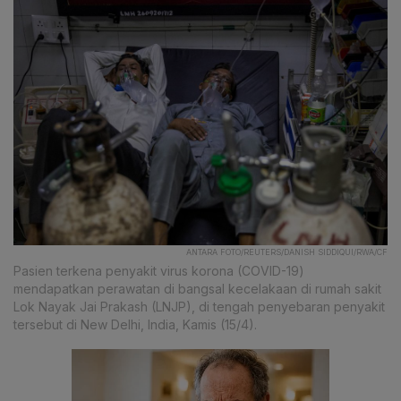
ANTARA FOTO/REUTERS/DANISH SIDDIQUI/RWA/CF
Pasien terkena penyakit virus korona (COVID-19)
mendapatkan perawatan di bangsal kecelakaan di rumah sakit
Lok Nayak Jai Prakash (LNJP), di tengah penyebaran penyakit
tersebut di New Delhi, India, Kamis (15/4).