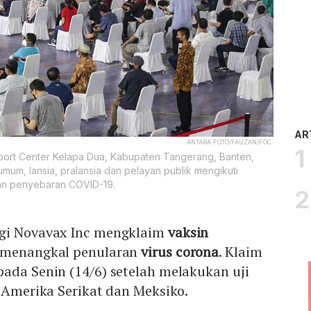
AR
ANTARA FOTO/FAUZAN/FOC.
Sport Center Kelapa Dua, Kabupaten Tangerang, Banten,
um, lansia, pralansia dan pelayan publik mengikuti
an penyebaran COVID-19.
ogi Novavax Inc mengklaim
vaksin
f menangkal penularan
virus corona
. Klaim
ada Senin (14/6) setelah melakukan uji
i Amerika Serikat dan Meksiko.