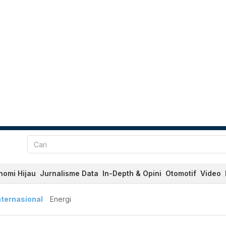
nomi Hijau
Jurnalisme Data
In-Depth & Opini
Otomotif
Video
nternasional
Energi