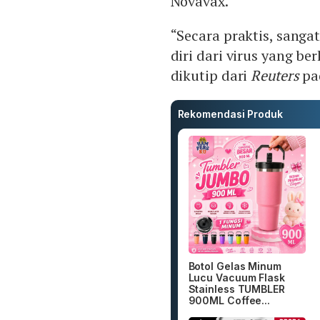
Novavax.
“Secara praktis, sang
diri dari virus yang be
dikutip dari
Reuters
pad
Rekomendasi Produk
Botol Gelas Minum
Lucu Vacuum Flask
Stainless TUMBLER
900ML Coffee...