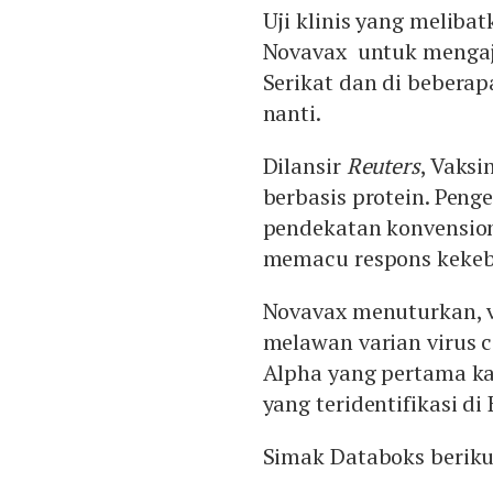
Uji klinis yang meliba
Novavax untuk mengaj
Serikat dan di beberap
nanti.
Dilansir
Reuters
, Vaksi
berbasis protein. Pen
pendekatan konvension
memacu respons kekeb
Novavax menuturkan, va
melawan varian virus c
Alpha yang pertama kali
yang teridentifikasi di 
Simak Databoks berik