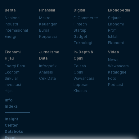
Berita
Finansial
Digital
Ekonopedia
Nasional
Makro
E-Commerce
Sejarah
Industri
Keuangan
Fintech
Ekonomi
Internasional
Bursa
Startup
Profil
Energi
Korporasi
Gadget
Istilah
Teknologi
Ekonomi
Ekonomi
Jurnalisme
In-Depth &
Video
Hijau
Data
Opini
News
Energi Baru
Infografik
Telaah
Wawancara
Ekonomi
Analisis
Opini
Katalogue
Sirkular
Cek Data
Wawancara
Foto
Investasi
Laporan
Podcast
Hijau
Khusus
Info
Indeks
Insight
Center
Databoks
Event