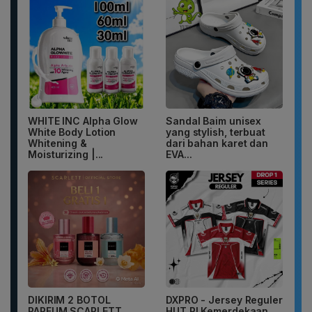
WHITE INC Alpha Glow
Sandal Baim unisex
White Body Lotion
yang stylish, terbuat
Whitening &
dari bahan karet dan
Moisturizing |...
EVA...
DIKIRIM 2 BOTOL
DXPRO - Jersey Reguler
PARFUM SCARLETT
HUT RI Kemerdekaan