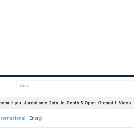
nomi Hijau
Jurnalisme Data
In-Depth & Opini
Otomotif
Video
nternasional
Energi