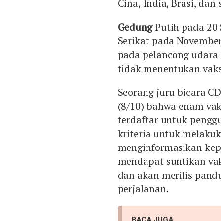
Cina, India, Brasi, dan
Gedung
Putih pada 2
Serikat pada Novembe
pada pelancong udara
tidak menentukan vaks
Seorang juru bicara 
(8/10) bahwa enam vak
terdaftar untuk peng
kriteria untuk melaku
menginformasikan ke
mendapat suntikan vak
dan akan merilis pand
perjalanan.
BACA JUGA