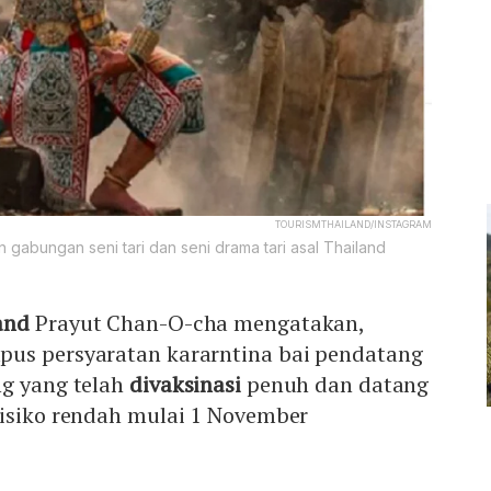
TOURISMTHAILAND/INSTAGRAM
abungan seni tari dan seni drama tari asal Thailand
and
Prayut Chan-O-cha mengatakan,
us persyaratan kararntina bai pendatang
ng yang telah
divaksinasi
penuh dan datang
risiko rendah mulai 1 November