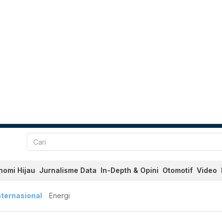
nomi Hijau
Jurnalisme Data
In-Depth & Opini
Otomotif
Video
nternasional
Energi