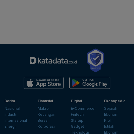
Berita
Finansial
Digital
Ekonopedia
Nasional
Makro
E-Commerce
Sejarah
Industri
Keuangan
Fintech
Ekonomi
Internasional
Bursa
Startup
Profil
Energi
Korporasi
Gadget
Istilah
Teknologi
Ekonomi