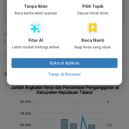
fitur menarik lainnya lewat aplikasi mobile Katadata.
Tanpa Iklan
Pilih Topik
Baca berita lebih nyaman
Sesuai minat Anda
Reporter:
Abdul Azis Said
Fitur AI
Baca Nanti
Editor:
Agustiyanti
Lebih mudah berbagi artikel
Bagi Anda yang sibuk
#Pengangguran
#ILO
#Tenaga Kerja Indonesia
Buka di Aplikasi
Tetap di Browser
CEK JUGA DATA INI