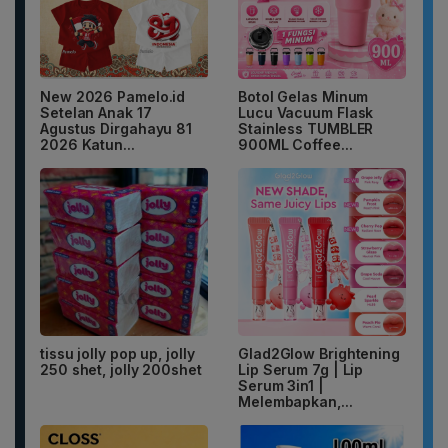
New 2026 Pamelo.id
Botol Gelas Minum
Setelan Anak 17
Lucu Vacuum Flask
Agustus Dirgahayu 81
Stainless TUMBLER
2026 Katun...
900ML Coffee...
tissu jolly pop up, jolly
Glad2Glow Brightening
250 shet, jolly 200shet
Lip Serum 7g | Lip
Serum 3in1 |
Melembapkan,...