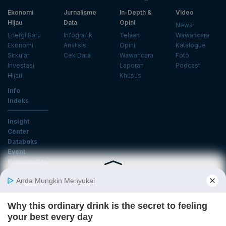
Ekonomi
Jurnalisme
In-Depth &
Video
Hijau
Data
Opini
News
Energi Baru
Infografik
Telaah
Wawancara
Ekonomi
Analisis
Opini
Katalogue
Sirkular
Cek Data
Wawancara
Foto
Investasi
Laporan
Podcast
Hijau
Khusus
Info
Indeks
Insight
Center
Databoks
Event
KatadataOto
Langganan Newsletter
Email
Daftar