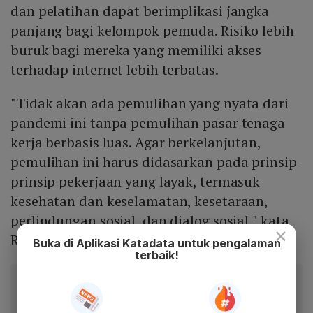
dan pelatihan dapat berimplikasi jangka
panjang bagi kelompok pemuda. Risiko lebih
buruk bagi mereka yang memiliki akses
terhadap internet lebih terbatas.
"Tidak akan ada pemulihan yang nyata dari
pandemi ini tanpa pemulihan pasar tenaga
kerja berbasis luas. Agar berkelanjutan,
pemulihan ini harus didasarkan pada prinsip-
prinsip pekerjaan yang layak, termasuk
kesehatan dan keselamatan, kesetaraan,
perlindungan sosial, dan dialog sosial," kata
×
Ryder.
Buka di Aplikasi Katadata untuk pengalaman
terbaik!
Baca artikel ini lewat aplikasi mobile.
Dapatkan pengalaman membaca lebih nyaman dan nikmati