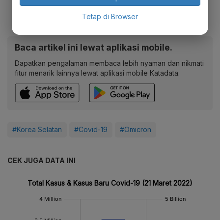
Tetap di Browser
Baca artikel ini lewat aplikasi mobile.
Dapatkan pengalaman membaca lebih nyaman dan nikmati
fitur menarik lainnya lewat aplikasi mobile Katadata.
#Korea Selatan
#Covid-19
#Omicron
CEK JUGA DATA INI