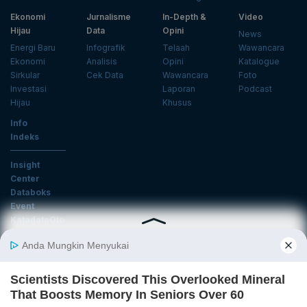
Ekonomi
Jurnalisme
In-Depth &
Video
Hijau
Data
Opini
News
Energi Baru
Infografik
Telaah
Wawancara
Ekonomi
Analisis
Opini
Katalogue
Sirkular
Cek Data
Wawancara
Foto
Investasi
Laporan
Podcast
Hijau
Khusus
Info
Indeks
Insight
Center
Databoks
Event
KatadataOto
Langganan Newsletter
Email
Daftar