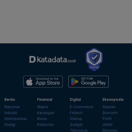
Berita
Finansial
Digital
Ekonopedia
Nasional
Makro
E-Commerce
Sejarah
Industri
Keuangan
Fintech
Ekonomi
Internasional
Bursa
Startup
Profil
Energi
Korporasi
Gadget
Istilah
Teknologi
Ekonomi