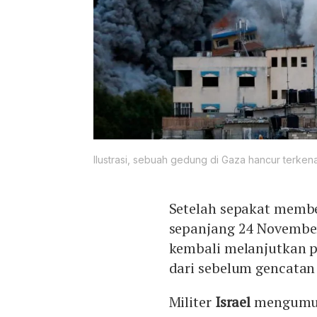
Ilustrasi, sebuah gedung di Gaza hancur terkena
Setelah sepakat memb
sepanjang 24 November
kembali melanjutkan pe
dari sebelum gencatan 
Militer
Israel
mengumum