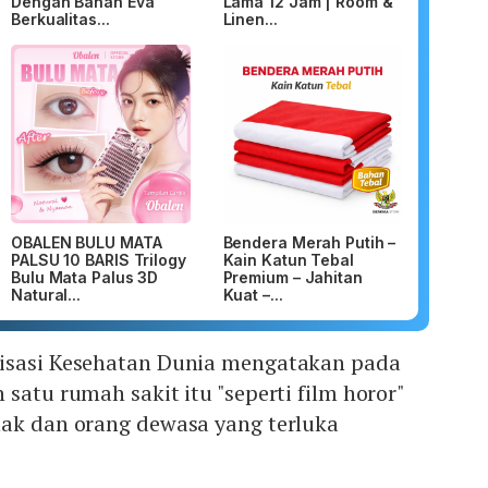
Dengan Bahan Eva
Lama 12 Jam | Room &
Berkualitas...
Linen...
OBALEN BULU MATA
Bendera Merah Putih –
PALSU 10 BARIS Trilogy
Kain Katun Tebal
Bulu Mata Palus 3D
Premium – Jahitan
Natural...
Kuat –...
isasi Kesehatan Dunia mengatakan pada
satu rumah sakit itu "seperti film horor"
nak dan orang dewasa yang terluka