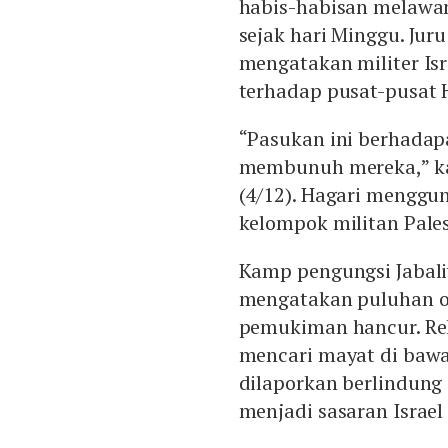
habis-habisan melawan 
sejak hari Minggu. Ju
mengatakan militer Is
terhadap pusat-pusat H
“Pasukan ini berhadapa
membunuh mereka,” kat
(4/12). Hagari menggu
kelompok militan Pale
Kamp pengungsi Jabaliy
mengatakan puluhan or
pemukiman hancur. Re
mencari mayat di bawa
dilaporkan berlindung 
menjadi sasaran Israel