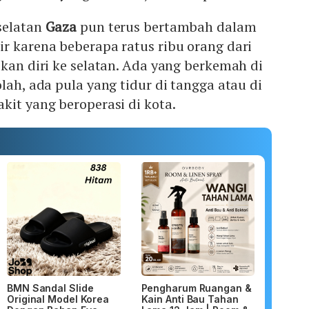
selatan
Gaza
pun terus bertambah dalam
r karena beberapa ratus ribu orang dari
ikan diri ke selatan. Ada yang berkemah di
lah, ada pula yang tidur di tangga atau di
kit yang beroperasi di kota.
BMN Sandal Slide
Pengharum Ruangan &
Original Model Korea
Kain Anti Bau Tahan