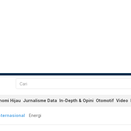
nomi Hijau
Jurnalisme Data
In-Depth & Opini
Otomotif
Video
nternasional
Energi