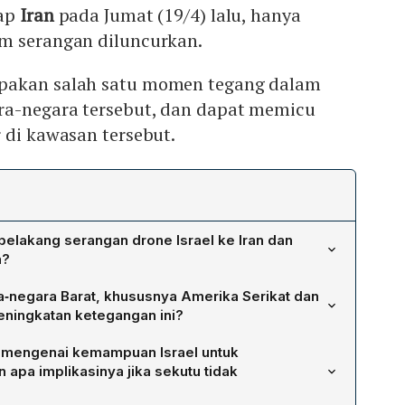
dap
Iran
pada Jumat (19/4) lalu, hanya
m serangan diluncurkan.
pakan salah satu momen tegang dalam
a-negara tersebut, dan dapat memicu
 di kawasan tersebut.
belakang serangan drone Israel ke Iran dan
n?
l ke Isfahan merupakan respons balasan terhadap
‑negara Barat, khususnya Amerika Serikat dan
tara kedua negara. Menteri Luar Negeri Iran, Hossein
eningkatan ketegangan ini?
an drone mini tidak menimbulkan kerusakan signifikan
Menteri Luar Negeri Antony Blinken, menegaskan komitmen
enuding media Zionis memanfaatkan insiden. Iran
r mengenai kemampuan Israel untuk
enekankan upaya meredam eskalasi, sambil
ncana pembalasan segera, meskipun sebelumnya
 apa implikasinya jika sekutu tidak
a krisis di Gaza. Pada pertemuan G7, sekutu AS dan Uni
ns maksimal atas setiap serangan Israel.
alian konflik, mengingat risiko pelanggaran norma