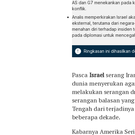
AS dan G7 menekankan pada ke
konflik.
Analis memperkirakan Israel ak
eksternal, terutama dari negar
menahan diri terhadap insiden 
pada diplomasi untuk mencegah
!
Ringkasan ini dihasilkan
Pasca
Israel
serang Ir
dunia menyerukan agar 
melakukan serangan dro
serangan balasan yan
Tengah dari terjadinya
beberapa dekade.
Kabarnya Amerika Seri