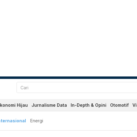
konomi Hijau
Jurnalisme Data
In-Depth & Opini
Otomotif
V
nternasional
Energi