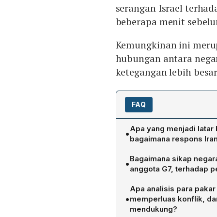
serangan Israel terha
beberapa menit sebelu
Kemungkinan ini meru
hubungan antara negar
ketegangan lebih besar
FAQ
Apa yang menjadi latar 
•
bagaimana respons Ira
Serangan drone mini Israe
Bagaimana sikap negara
•
ketegangan sebelumnya an
anggota G7, terhadap p
Amirabdollahian, menyatak
Amerika Serikat, melalui 
maupun korban jiwa, dan m
Apa analisis para paka
keamanan Israel namun m
menegaskan tidak ada re
•
memperluas konflik, dan
memfokuskan perhatian pad
memperingatkan akan respo
mendukung?
Eropa menyerukan pengend