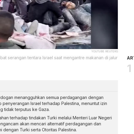
YOUTUBE REUTERS
kibat serangan tentara Israel saat mengantre makanan di jalur
AR
 Erdogan menangguhkan semua perdagangan dengan
 penyerangan Israel terhadap Palestina, menuntut izin
g tidak terputus ke Gaza.
han terhadap tindakan Turki melalui Menteri Luar Negeri
 mengancam akan mencari alternatif perdagangan dan
dengan Turki serta Otoritas Palestina.