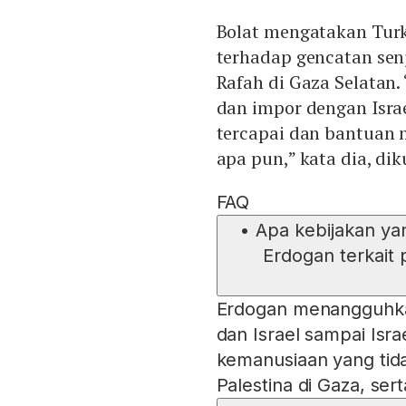
Bolat mengatakan Turk
terhadap gencatan senj
Rafah di Gaza Selatan
dan impor dengan Isra
tercapai dan bantuan 
apa pun,” kata dia, dik
FAQ
•
Apa kebijakan ya
Erdogan terkait
Erdogan menangguhkan
dan Israel sampai Isra
kemanusiaan yang tida
Palestina di Gaza, se