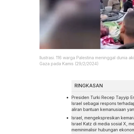
Ilustrasi. 116 warga Palestina meninggal dunia a
Gaza pada Kamis (29/2/2024)
RINGKASAN
Presiden Turki Recep Tayyip
Israel sebagai respons terhadap
aliran bantuan kemanusiaan yan
Israel, mengekspresikan kemara
Israel Katz di media sosial X,
meminimalisir hubungan ekonomi 