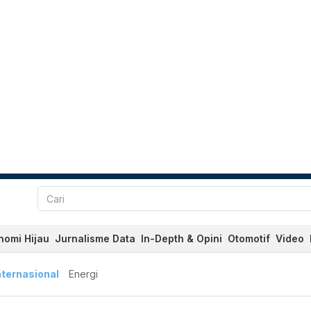
nomi Hijau
Jurnalisme Data
In-Depth & Opini
Otomotif
Video
nternasional
Energi