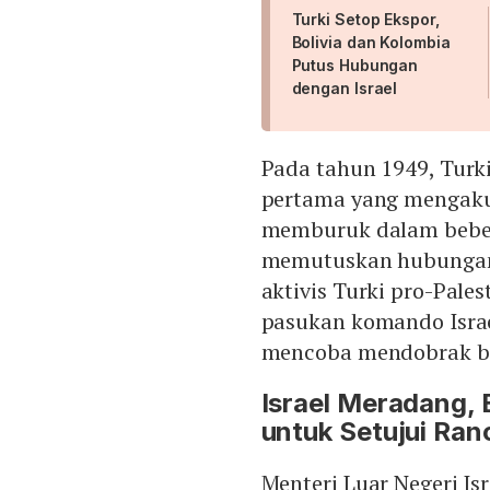
Turki Setop Ekspor,
Bolivia dan Kolombia
Putus Hubungan
dengan Israel
Pada tahun 1949, Turk
pertama yang mengaku
memburuk dalam bebera
memutuskan hubungan d
aktivis Turki pro-Pale
pasukan komando Israe
mencoba mendobrak blo
Israel Meradang, 
untuk Setujui Ra
Menteri Luar Negeri Is