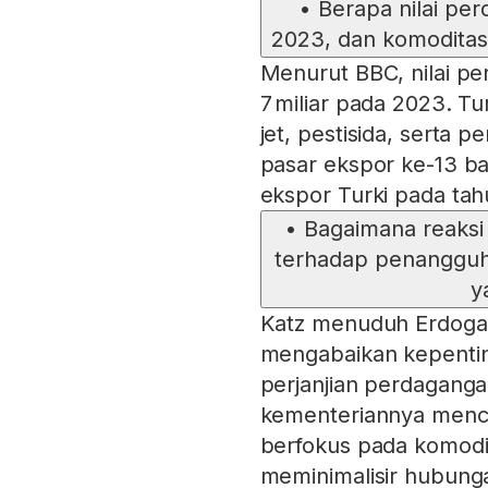
•
Berapa nilai per
2023, dan komoditas 
Menurut BBC, nilai p
7 miliar pada 2023. T
jet, pestisida, serta p
pasar ekspor ke-13 bag
ekspor Turki pada tahu
•
Bagaimana reaksi 
terhadap penangguh
y
Katz menuduh Erdogan 
mengabaikan kepentin
perjanjian perdaganga
kementeriannya mencar
berfokus pada komodit
meminimalisir hubunga