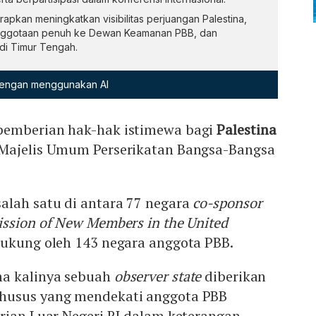
rapkan meningkatkan visibilitas perjuangan Palestina,
ggotaan penuh ke Dewan Keamanan PBB, dan
di Timur Tengah.
 dengan menggunakan AI
pemberian hak-hak istimewa bagi
Palestina
 Majelis Umum Perserikatan Bangsa-Bangsa
alah satu di antara 77 negara
co-sponsor
ssion of New Members in the United
idukung oleh 143 negara anggota PBB.
ma kalinya sebuah
observer state
diberikan
husus yang mendekati anggota PBB
rian Luar Negeri RI dalam keterangan