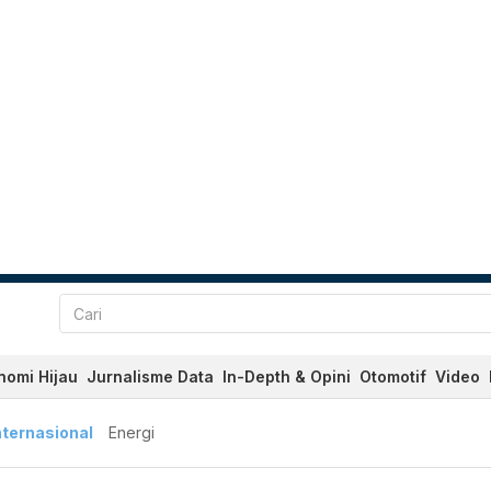
nomi Hijau
Jurnalisme Data
In-Depth & Opini
Otomotif
Video
nternasional
Energi