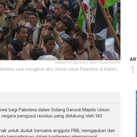
AR
ANTARA FOTO/ALOYSIUS JAROT NUGROHO/TOM.
estina saat mengikuti aksi damai untuk Palestina di Klaten,
ewa bagi Palestina dalam Sidang Darurat Majelis Umum
 negara pengusul resolusi yang didukung oleh 143
 hak untuk duduk bersama anggota PBB, mengajukan dan
ta berpartisipasi dalam konferensi internasional.