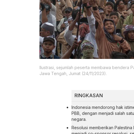
Ilustrasi, sejumlah peserta membawa bendera Pal
Jawa Tengah, Jumat (24/11/2023).
RINGKASAN
Indonesia mendorong hak istim
PBB, dengan menjadi salah satu
negara.
Resolusi memberikan Palestina
menjadi co-sponsor resolusi, ser