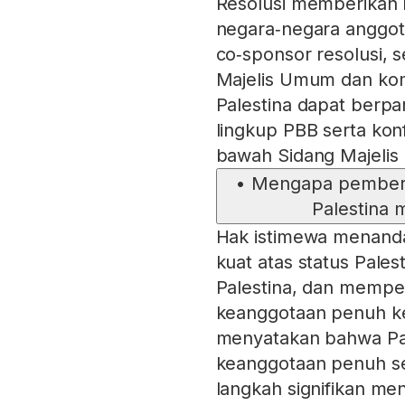
Resolusi memberikan 
negara‑negara anggot
co‑sponsor resolusi, s
Majelis Umum dan komi
Palestina dapat berpa
lingkup PBB serta konf
bawah Sidang Majeli
•
Mengapa pemberia
Palestina 
Hak istimewa menanda
kuat atas status Palest
Palestina, dan mempe
keanggotaan penuh ke
menyatakan bahwa Pal
keanggotaan penuh se
langkah signifikan me