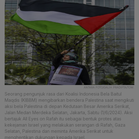
ANTARA FOTO/GALIH PRADIPTA/TOM.
Seorang pengunjuk rasa dari Koalisi Indonesia Bela Baitul
Maqdis (KIBBM) mengibarkan bendera Palestina saat mengikuti
aksi bela Palestina di depan Kedutaan Besar Amerika Serikat,
Jalan Medan Merdeka Selatan, Jakarta, Sabtu (1/6/2024). Aksi
bertajuk All Eyes on Rafah itu sebagai bentuk protes atas
kekejaman Israel yang melakukan serangan di Rafah, Gaza
Selatan, Palestina dan meminta Amerika Serikat untuk
menghentikan dukungan kepada Israel.