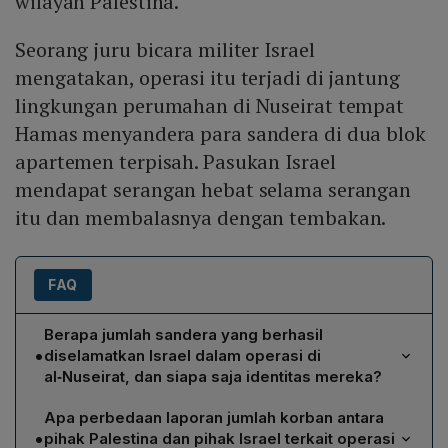
wilayah Palestina.
Seorang juru bicara militer Israel
mengatakan, operasi itu terjadi di jantung
lingkungan perumahan di Nuseirat tempat
Hamas menyandera para sandera di dua blok
apartemen terpisah. Pasukan Israel
mendapat serangan hebat selama serangan
itu dan membalasnya dengan tembakan.
FAQ
Berapa jumlah sandera yang berhasil
•
diselamatkan Israel dalam operasi di
al‑Nuseirat, dan siapa saja identitas mereka?
Israel mengklaim berhasil menyelamatkan empat
Apa perbedaan laporan jumlah korban antara
sandera: Noa Argamani (26 tahun), Almog Meir Jan (22
•
pihak Palestina dan pihak Israel terkait operasi