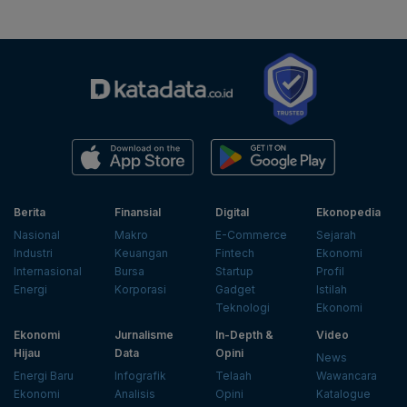
Berita
Finansial
Digital
Ekonopedia
Nasional
Makro
E-Commerce
Sejarah
Industri
Keuangan
Fintech
Ekonomi
Internasional
Bursa
Startup
Profil
Energi
Korporasi
Gadget
Istilah
Teknologi
Ekonomi
Ekonomi
Jurnalisme
In-Depth &
Video
Hijau
Data
Opini
News
Energi Baru
Infografik
Telaah
Wawancara
Ekonomi
Analisis
Opini
Katalogue