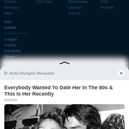
Sirkular
Cek Data
Wawancara
Foto
Investasi
Laporan
Podcast
Hijau
Khusus
Info
Indeks
Insight
Center
Databoks
Event
KatadataOto
Langganan Newsletter
Email
Daftar
Ikuti Kami
Tentang Katadata
Advertising
Karier
Pedoman Media Siber