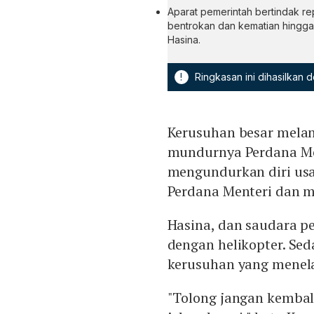
Aparat pemerintah bertindak r
bentrokan dan kematian hingga 
Hasina.
!
Ringkasan ini dihasilkan
Kerusuhan besar mela
mundurnya Perdana Men
mengundurkan diri us
Perdana Menteri dan m
Hasina, dan saudara p
dengan helikopter. Se
kerusuhan yang menela
"Tolong jangan kembali