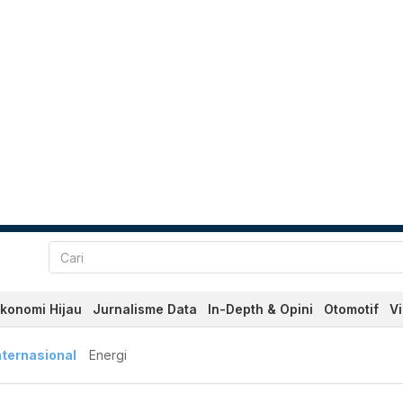
konomi Hijau
Jurnalisme Data
In-Depth & Opini
Otomotif
V
nternasional
Energi