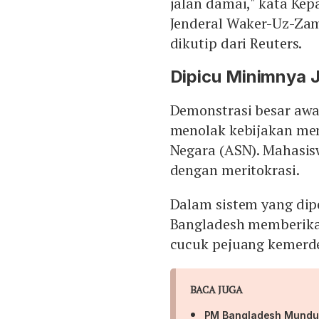
jalan damai," kata Ke
Jenderal Waker-Uz-Zam
dikutip dari Reuters.
Dipicu Minimnya 
Demonstrasi besar awa
menolak kebijakan men
Negara (ASN). Mahasis
dengan meritokrasi.
Dalam sistem yang dip
Bangladesh memberikan
cucuk pejuang kemerd
BACA JUGA
PM Bangladesh Mundur