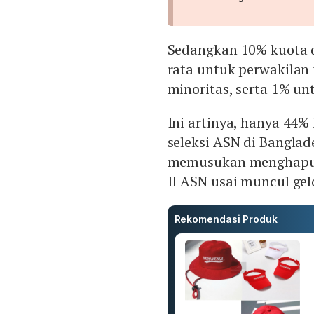
Sedangkan 10% kuota d
rata untuk perwakilan 
minoritas, serta 1% unt
Ini artinya, hanya 44%
seleksi ASN di Banglad
memusukan menghapusk
II ASN usai muncul ge
Rekomendasi Produk