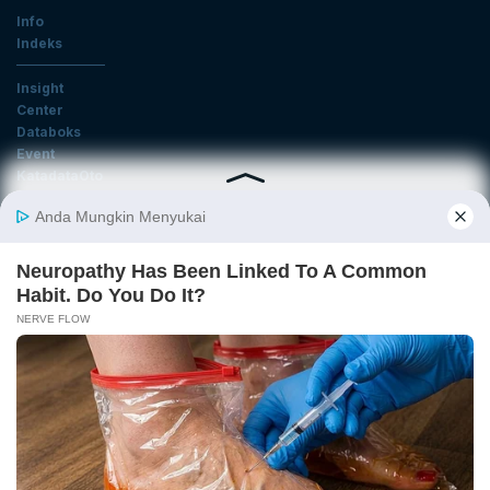
Info
Indeks
Insight
Center
Databoks
Event
KatadataOto
Langganan Newsletter
Email
Daftar
Ikuti Kami
Tentang Katadata
Advertising
Karier
Pedoman Media Siber
Kebijakan Privasi
Disclaimer
Hubungi Kami
©2026 Katadata. Hak cipta dilindungi Undang-undang.