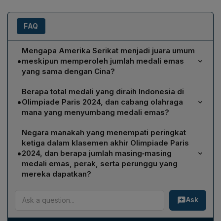
FAQ
Mengapa Amerika Serikat menjadi juara umum
•
meskipun memperoleh jumlah medali emas
yang sama dengan Cina?
Amerika Serikat tetap menjadi juara umum karena selain
Berapa total medali yang diraih Indonesia di
emas yang sama-sama berjumlah 40, mereka
•
Olimpiade Paris 2024, dan cabang olahraga
mengungguli Cina dalam perolehan medali perak (44
mana yang menyumbang medali emas?
versus 27) dan perak perunggu (42 versus 24). Kriteria
Indonesia memperoleh total tiga medali: dua medali
utama penentuan juara umum adalah total medali
Negara manakah yang menempati peringkat
emas dan satu medali perunggu. Medali emas diraih di
dengan prioritas emas, kemudian perak, dan terakhir
ketiga dalam klasemen akhir Olimpiade Paris
cabang angkat besi oleh Rizki Juniansyah dan di
perunggu.
•
2024, dan berapa jumlah masing‑masing
cabang panjat tebing oleh Veddriq Leonardo. Medali
medali emas, perak, serta perunggu yang
perunggu didapatkan dari cabang bulu tangkis yang
mereka dapatkan?
dimenangkan oleh Gregoria Mariska Tanjung.
Negara yang menempati peringkat ketiga adalah
Ask
Jepang. Jepang berhasil meraih 20 medali emas, 12
medali perak, dan 13 medali perunggu dalam kompetisi