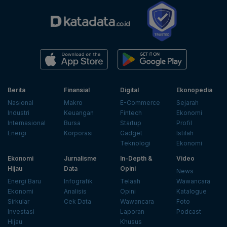
Berita
Finansial
Digital
Ekonopedia
Nasional
Makro
E-Commerce
Sejarah
Industri
Keuangan
Fintech
Ekonomi
Internasional
Bursa
Startup
Profil
Energi
Korporasi
Gadget
Istilah
Teknologi
Ekonomi
Ekonomi
Jurnalisme
In-Depth &
Video
Hijau
Data
Opini
News
Energi Baru
Infografik
Telaah
Wawancara
Ekonomi
Analisis
Opini
Katalogue
Sirkular
Cek Data
Wawancara
Foto
Investasi
Laporan
Podcast
Hijau
Khusus