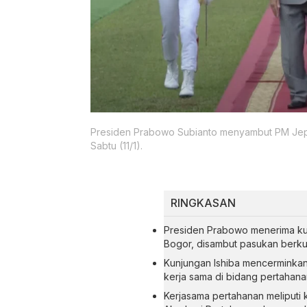
Presiden Prabowo Subianto menyambut PM Jepa
Sabtu (11/1).
RINGKASAN
Presiden Prabowo menerima kun
Bogor, disambut pasukan berku
Kunjungan Ishiba mencerminka
kerja sama di bidang pertahan
Kerjasama pertahanan meliputi 