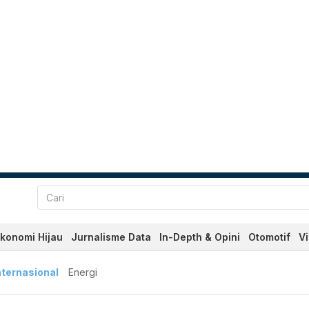
konomi Hijau
Jurnalisme Data
In-Depth & Opini
Otomotif
V
nternasional
Energi