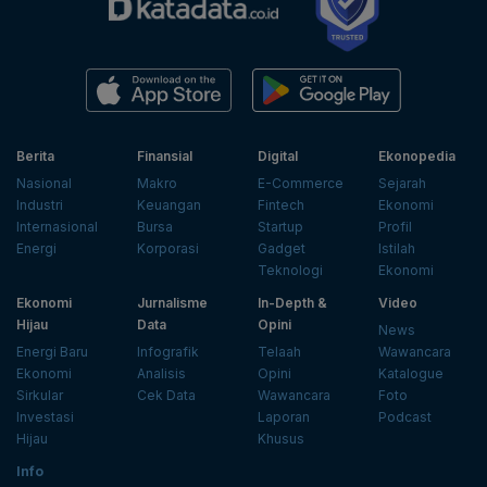
Berita
Finansial
Digital
Ekonopedia
Nasional
Makro
E-Commerce
Sejarah
Industri
Keuangan
Fintech
Ekonomi
Internasional
Bursa
Startup
Profil
Energi
Korporasi
Gadget
Istilah
Teknologi
Ekonomi
Ekonomi
Jurnalisme
In-Depth &
Video
Hijau
Data
Opini
News
Energi Baru
Infografik
Telaah
Wawancara
Ekonomi
Analisis
Opini
Katalogue
Sirkular
Cek Data
Wawancara
Foto
Investasi
Laporan
Podcast
Hijau
Khusus
Info