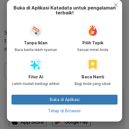
×
penyalahgunaan posisi dominan untuk
Buka di Aplikasi Katadata untuk pengalaman
merugikan pelaku usaha lain atau
terbaik!
konsumen.
Selain itu, KPPU menilai bahwa kebijakan
tersebut menyebabkan hilangnya persaingan
Tanpa Iklan
Pilih Topik
secara substansial di pasar
Baca berita lebih nyaman
Sesuai minat Anda
Fitur AI
Baca Nanti
Lebih mudah berbagi artikel
Bagi Anda yang sibuk
Baca artikel ini lewat aplikasi mobile.
Buka di Aplikasi
Dapatkan pengalaman membaca lebih nyaman dan nikmati
fitur menarik lainnya lewat aplikasi mobile Katadata.
Tetap di Browser