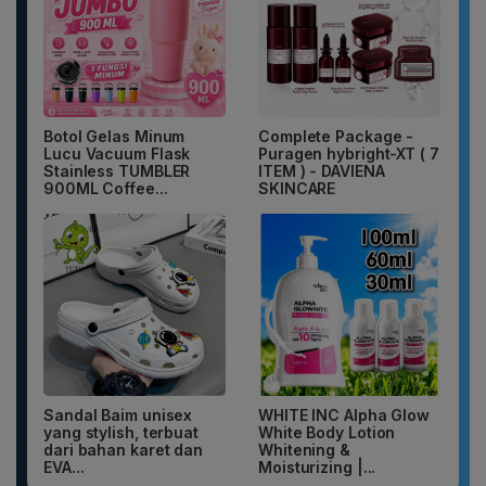
Botol Gelas Minum
Complete Package -
Lucu Vacuum Flask
Puragen hybright-XT ( 7
Stainless TUMBLER
ITEM ) - DAVIENA
900ML Coffee...
SKINCARE
Sandal Baim unisex
WHITE INC Alpha Glow
yang stylish, terbuat
White Body Lotion
dari bahan karet dan
Whitening &
EVA...
Moisturizing |...