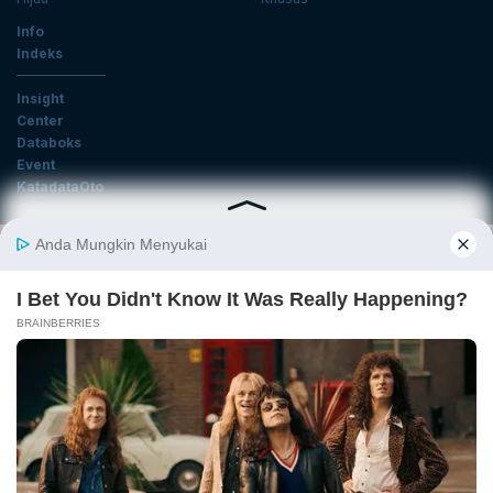
Info
Indeks
Insight
Center
Databoks
Event
KatadataOto
Langganan Newsletter
Email
Daftar
Ikuti Kami
Tentang Katadata
Advertising
Karier
Pedoman Media Siber
Kebijakan Privasi
Disclaimer
Hubungi Kami
©2026 Katadata. Hak cipta dilindungi Undang-undang.