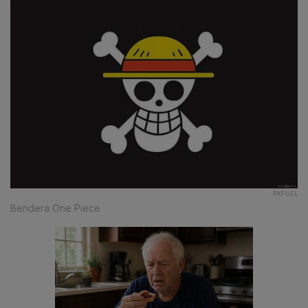
PXFUEL
Bendera One Piece