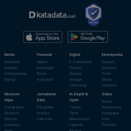
Berita
Finansial
Digital
Ekonopedia
Nasional
Makro
E-Commerce
Sejarah
Industri
Keuangan
Fintech
Ekonomi
Internasional
Bursa
Startup
Profil
Energi
Korporasi
Gadget
Istilah
Teknologi
Ekonomi
Ekonomi
Jurnalisme
In-Depth &
Video
Hijau
Data
Opini
News
Energi Baru
Infografik
Telaah
Wawancara
Ekonomi
Analisis
Opini
Katalogue
Sirkular
Cek Data
Wawancara
Foto
Investasi
Laporan
Podcast
Hijau
Khusus