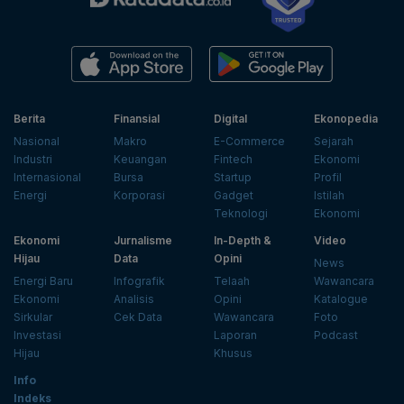
Berita
Finansial
Digital
Ekonopedia
Nasional
Makro
E-Commerce
Sejarah
Industri
Keuangan
Fintech
Ekonomi
Internasional
Bursa
Startup
Profil
Energi
Korporasi
Gadget
Istilah
Teknologi
Ekonomi
Ekonomi
Jurnalisme
In-Depth &
Video
Hijau
Data
Opini
News
Energi Baru
Infografik
Telaah
Wawancara
Ekonomi
Analisis
Opini
Katalogue
Sirkular
Cek Data
Wawancara
Foto
Investasi
Laporan
Podcast
Hijau
Khusus
Info
Indeks