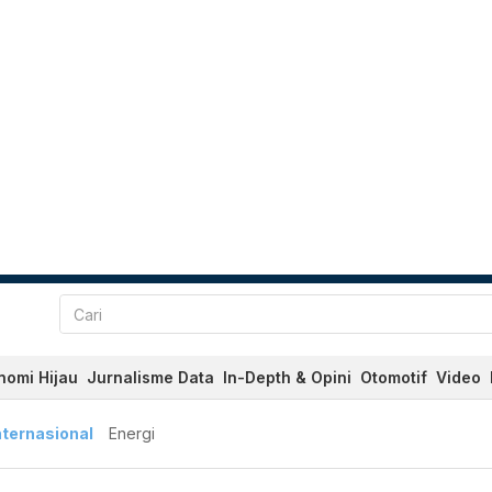
nomi Hijau
Jurnalisme Data
In-Depth & Opini
Otomotif
Video
nternasional
Energi