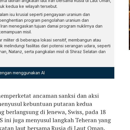
rta latihan angkatan laut Iran bersama Rusia di Laut Oman,
uk kedua ke wilayah tersebut.
alam isu krusial seperti pengayaan uranium dan
 penghentian program pengolahan uranium dan
 Iran menegaskan tujuan damai program nuklirnya dan
kemampuan misil.
ur militer di beberapa lokasi sensitif, membangun atau
melindungi fasilitas dari potensi serangan udara, seperti
ahan, Natanz, serta pangkalan misil di Shiraz Selatan dan
 dengan menggunakan AI
memperketat ancaman sanksi dan aksi
enyusul kebuntuan putaran kedua
g berlangsung di Jenewa, Swiss, pada 18
AS ini juga menyusul langkah Teheran yang
katan laut bersama Rusia di Laut Oman.