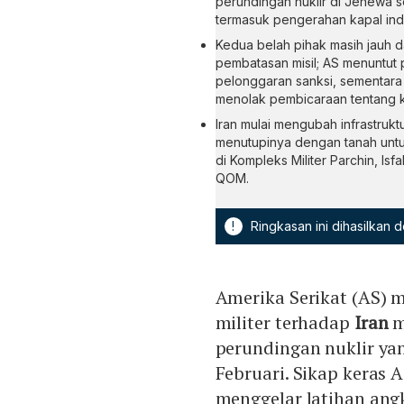
perundingan nuklir di Jenewa se
termasuk pengerahan kapal ind
Kedua belah pihak masih jauh d
pembatasan misil; AS menuntut
pelonggaran sanksi, sementara
menolak pembicaraan tentang 
Iran mulai mengubah infrastrukt
menutupinya dengan tanah untuk 
di Kompleks Militer Parchin, Isf
QOM.
!
Ringkasan ini dihasilkan
Amerika Serikat (AS) 
militer terhadap
Iran
m
perundingan nuklir yan
Februari. Sikap keras 
menggelar latihan ang