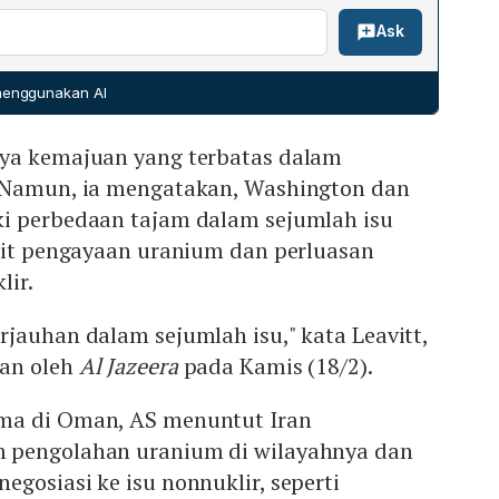
 pembangunan kembali bangunan persegi panjang di
Ask
 yang sebelumnya hancur pada Oktober 2024, serta
ah pada Desember 2025. David Albright berpendapat
 fasilitas penelitian senjata nuklir Talghen 2 yang kini
 menggunakan AI
 tidak dapat dikenali, memberikan perlindungan
udara. Selain Parchin, terdapat pembangunan beton atau
ya kemajuan yang terbatas dalam
i lain: Kompleks Militer Parchin, Kompleks Nuklir Isfahan,
Shiraz Selatan, dan Basis Misil QOM, semuanya bertujuan
 Namun, ia mengatakan, Washington dan
rhadap potensi serangan udara.
i perbedaan tajam dalam sejumlah isu
kait pengayaan uranium dan perluasan
lir.
jauhan dalam sejumlah isu," kata Leavitt,
kan oleh
Al Jazeera
pada Kamis (18/2).
ma di Oman, AS menuntut Iran
 pengolahan uranium di wilayahnya dan
gosiasi ke isu nonnuklir, seperti