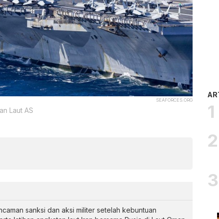
AR
SEAFORCES.ORG
an Laut AS
caman sanksi dan aksi militer setelah kebuntuan