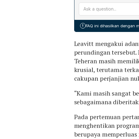
Citra satelit mengungkap
Kompleks Militer Parchin
penutupannya dengan tan
struktur tersebut merupakan
!
FAQ ini dihasilkan dengan
disamarkan menjadi bunker
signifikan dari serangan 
Leavitt mengakui adan
penutup tanah di lima lokas
Situs Natanz, Basis Misil 
perundingan tersebut.
memperkuat pertahanan te
Teheran masih memilik
krusial, terutama ter
cakupan perjanjian nuk
“Kami masih sangat ber
sebagaimana diberita
Pada pertemuan perta
menghentikan program
berupaya memperluas ne