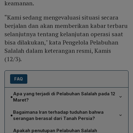
keamanan.
“Kami sedang mengevaluasi situasi secara
berjalan dan akan memberikan kabar terbaru
selanjutnya tentang kelanjutan operasi saat
bisa dilakukan," kata Pengelola Pelabuhan
Salalah dalam keterangan resmi, Kamis
(12/3).
FAQ
Apa yang terjadi di Pelabuhan Salalah pada 12
•
Maret?
Pada Kamis, 12 Maret, sebuah drone menyerang
Bagaimana Iran terhadap tuduhan bahwa
•
fasilitas penyimpanan minyak mentah di Pelabuhan
serangan berasal dari Tanah Persia?
Salalah, Oman. Inchcape Shipping Services
Iran membantah bahwa serangan drone tersebut
menghentikan seluruh operasi terminal kargo lokal dan
Apakah penutupan Pelabuhan Salalah