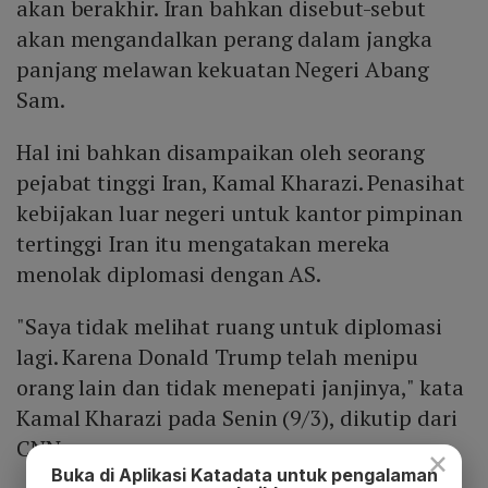
akan berakhir. Iran bahkan disebut-sebut
akan mengandalkan perang dalam jangka
panjang melawan kekuatan Negeri Abang
Sam.
Hal ini bahkan disampaikan oleh seorang
pejabat tinggi Iran, Kamal Kharazi. Penasihat
kebijakan luar negeri untuk kantor pimpinan
tertinggi Iran itu mengatakan mereka
menolak diplomasi dengan AS.
"Saya tidak melihat ruang untuk diplomasi
lagi. Karena Donald Trump telah menipu
orang lain dan tidak menepati janjinya," kata
Kamal Kharazi pada Senin (9/3), dikutip dari
CNN.
×
Buka di Aplikasi Katadata untuk pengalaman