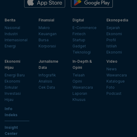
Berita
Finansial
Digital
Ekonopedia
Nasional
Makro
E-Commerce
Sejarah
Industri
Keuangan
Fintech
Ekonomi
Internasional
Bursa
Startup
Profil
Energi
Korporasi
Gadget
Istilah
Teknologi
Ekonomi
Ekonomi
Jurnalisme
In-Depth &
Video
Hijau
Data
Opini
News
Energi Baru
Infografik
Telaah
Wawancara
Ekonomi
Analisis
Opini
Katalogue
Sirkular
Cek Data
Wawancara
Foto
Investasi
Laporan
Podcast
Hijau
Khusus
Info
Indeks
Insight
Center