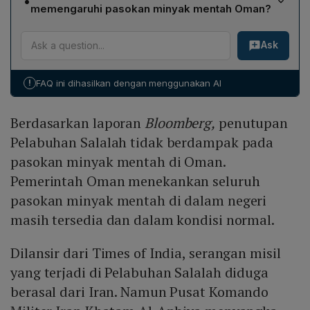
•
berasal dari Tanah Persia. Pusat Komando Militer
global, dan otoritas pelabuhan menginstruksikan
memengaruhi pasokan minyak mentah Oman?
Khatam Al‑Anbiya menyebut insiden itu sebagai operasi
evakuasi semua orang di zona pelabuhan demi
Menurut Bloomberg, penutupan sementara Pelabuhan
bendera palsu (false flag) yang diduga dilakukan oleh
keamanan. Pengelola Pelabuhan Salalah menyatakan
Ask
Salalah tidak mengganggu pasokan minyak mentah
koalisi Amerika Serikat dan Israel. Pemerintah Iran
bahwa situasi sedang dievaluasi secara berkelanjutan
dalam negeri Oman. Pemerintah Oman menegaskan
menegaskan hubungan baik dengan Kesultanan Oman,
dan akan memberi pembaruan ketika operasi dapat
bahwa stok minyak mentah tetap tersedia dan
menolak konfrontasi, serta memperingatkan bahwa
dilanjutkan.
!
FAQ ini dihasilkan dengan menggunakan AI
distribusinya berjalan normal, meskipun operasi terminal
upaya false‑flag dapat memperluas konflik ke seluruh
kargo telah dihentikan. Jadi, meskipun terjadi evakuasi
negara‑negara Timur Tengah.
Berdasarkan laporan
Bloomberg,
penutupan
dan gangguan logistik, pasar energi domestik Oman
tidak mengalami penurunan signifikan.
Pelabuhan Salalah tidak berdampak pada
pasokan minyak mentah di Oman.
Pemerintah Oman menekankan seluruh
pasokan minyak mentah di dalam negeri
masih tersedia dan dalam kondisi normal.
Dilansir dari Times of India, serangan misil
yang terjadi di Pelabuhan Salalah diduga
berasal dari Iran. Namun Pusat Komando