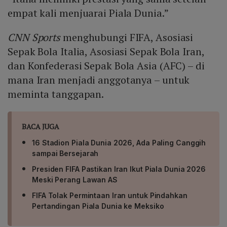
dengan tim yang belum lolos, seperti Italia, dianggap
empat kali menjuarai Piala Dunia.”
penyalahgunaan kekuasaan dan dapat memicu
banding hukum serta merusak integritas turnamen.
CNN Sports
menghubungi FIFA, Asosiasi
Sepak Bola Italia, Asosiasi Sepak Bola Iran,
dan Konfederasi Sepak Bola Asia (AFC) – di
mana Iran menjadi anggotanya – untuk
meminta tanggapan.
BACA JUGA
16 Stadion Piala Dunia 2026, Ada Paling Canggih
sampai Bersejarah
Presiden FIFA Pastikan Iran Ikut Piala Dunia 2026
Meski Perang Lawan AS
FIFA Tolak Permintaan Iran untuk Pindahkan
Pertandingan Piala Dunia ke Meksiko