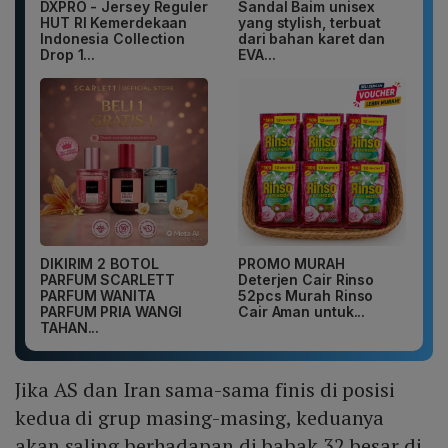
DXPRO - Jersey Reguler
Sandal Baim unisex
HUT RI Kemerdekaan
yang stylish, terbuat
Indonesia Collection
dari bahan karet dan
Drop 1...
EVA...
DIKIRIM 2 BOTOL
PROMO MURAH
PARFUM SCARLETT
Deterjen Cair Rinso
PARFUM WANITA
52pcs Murah Rinso
PARFUM PRIA WANGI
Cair Aman untuk...
TAHAN...
Jika AS dan Iran sama-sama finis di posisi
kedua di grup masing-masing, keduanya
akan saling berhadapan di babak 32 besar di