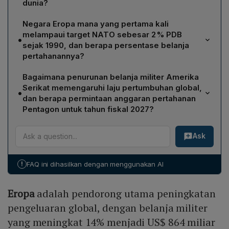
dunia?
Menurut laporan SIPRI, belanja militer global pada 2025
Negara Eropa mana yang pertama kali
mencapai US$ 2,89 triliun (sekitar Rp 49,8 kuadriliun)
melampaui target NATO sebesar 2 % PDB
•
dan menyumbang 2,5 % dari PDB dunia, yaitu level
sejak 1990, dan berapa persentase belanja
tertinggi sejak 2009.
pertahanannya?
Jerman menjadi negara pertama di Eropa yang
Bagaimana penurunan belanja militer Amerika
melampaui ambang NATO 2 % PDB sejak 1990, dengan
Serikat memengaruhi laju pertumbuhan global,
•
beban militer mencapai 2,3 % dari PDB pada 2025
dan berapa permintaan anggaran pertahanan
setelah peningkatan pengeluaran sebesar 24 %
Pentagon untuk tahun fiskal 2027?
menjadi US$ 114 miliar (Rp 1,96 kuadriliun).
Pengurangan 7,5 % dalam belanja militer AS
Ask
menurunkan laju pertumbuhan belanja militer global
menjadi 2,9 % pada 2025, jauh di bawah 9,7 % tahun
sebelumnya. Pentagon kemudian mengajukan
!
FAQ ini dihasilkan dengan menggunakan AI
permintaan anggaran sekitar US$ 1,5 triliun
(Rp 25,86 kuadriliun) untuk tahun fiskal 2027, yang akan
Eropa
adalah pendorong utama peningkatan
menjadi permintaan terbesar dalam sejarah.
pengeluaran global, dengan belanja militer
yang meningkat 14% menjadi US$ 864 miliar