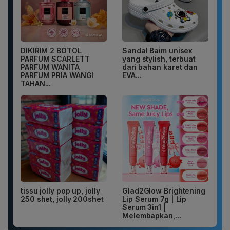
DIKIRIM 2 BOTOL
Sandal Baim unisex
PARFUM SCARLETT
yang stylish, terbuat
PARFUM WANITA
dari bahan karet dan
PARFUM PRIA WANGI
EVA...
TAHAN...
tissu jolly pop up, jolly
Glad2Glow Brightening
250 shet, jolly 200shet
Lip Serum 7g | Lip
Serum 3in1 |
Melembapkan,...