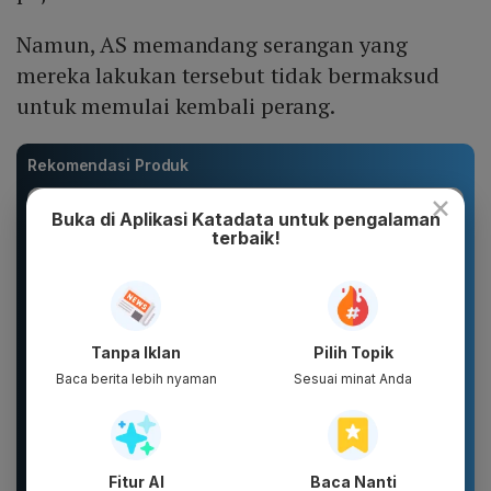
Namun, AS memandang serangan yang
mereka lakukan tersebut tidak bermaksud
untuk memulai kembali perang.
Rekomendasi Produk
×
Buka di Aplikasi Katadata untuk pengalaman
terbaik!
Tanpa Iklan
Pilih Topik
Baca berita lebih nyaman
Sesuai minat Anda
Glad2Glow Brightening
DIKIRIM 2 BOTOL
Lip Serum 7g | Lip
PARFUM SCARLETT
Serum 3in1 |
PARFUM WANITA
Melembapkan,...
PARFUM PRIA WANGI
TAHAN...
Fitur AI
Baca Nanti