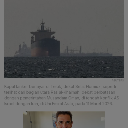
REUTERS
Kapal tanker berlayar di Teluk, dekat Selat Hormuz, seperti
terlihat dari bagian utara Ras al-Khaimah, dekat perbatasan
dengan pemerintahan Musandam Oman, di tengah konflik AS-
Israel dengan Iran, di Uni Emirat Arab, pada 11 Maret 2026.