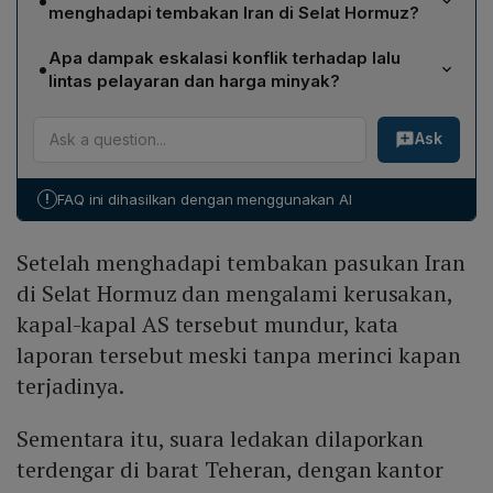
•
balasan atas tindakan pasukan AS yang pada 6 Mei
menghadapi tembakan Iran di Selat Hormuz?
melumpuhkan sebuah kapal tanker berbendera Iran di
Pasukan AS yang menerima tembakan dari Iran di Selat
sekitar Teluk Oman, sebagaimana dilaporkan oleh
Apa dampak eskalasi konflik terhadap lalu
•
Hormuz serta mengalami kerusakan pada kapal-
televisi nasional Iran.
lintas pelayaran dan harga minyak?
kapalnya kemudian mundur, meskipun laporan tidak
Eskalasi membuat lalu lintas pelayaran di Selat Hormuz
merinci waktu atau detail spesifik tentang penarikan
Ask
hampir berhenti total, mengganggu rute utama pasokan
tersebut.
minyak dan LNG dari Teluk Persia ke pasar global;
konsekuensinya, harga minyak naik signifikan di
!
FAQ ini dihasilkan dengan menggunakan AI
banyak tempat.
Setelah menghadapi tembakan pasukan Iran
di Selat Hormuz dan mengalami kerusakan,
kapal-kapal AS tersebut mundur, kata
laporan tersebut meski tanpa merinci kapan
terjadinya.
Sementara itu, suara ledakan dilaporkan
terdengar di barat Teheran, dengan kantor