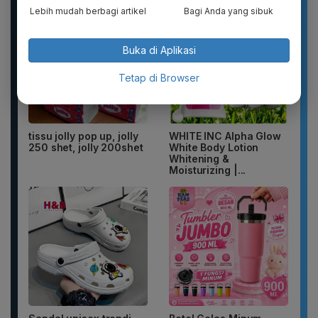
Lebih mudah berbagi artikel
Bagi Anda yang sibuk
Buka di Aplikasi
Tetap di Browser
tissu jolly pop up, jolly
WHITE INC Alpha Glow
250 shet, jolly 200shet
White Body Lotion
Whitening &
Moisturizing |...