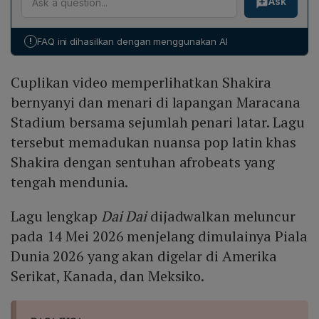
Ask
persatuan dan semangat global sejak 2010, "Dai Dai"
sedang populer secara global.
mengusung pop latin khas Shakira dipadukan dengan
Afrobeats, menargetkan generasi baru penggemar
!
FAQ ini dihasilkan dengan menggunakan AI
sepak bola. Kedua lagu sama-sama bertujuan menjadi
anthem, namun "Dai Dai" menambah nuansa musik
Cuplikan video memperlihatkan Shakira
kontemporer serta memperluas pasar melalui
kolaborasi internasional.
bernyanyi dan menari di lapangan Maracana
Stadium bersama sejumlah penari latar. Lagu
tersebut memadukan nuansa pop latin khas
Shakira dengan sentuhan afrobeats yang
tengah mendunia.
Lagu lengkap
Dai Dai
dijadwalkan meluncur
pada 14 Mei 2026 menjelang dimulainya Piala
Dunia 2026 yang akan digelar di Amerika
Serikat, Kanada, dan Meksiko.