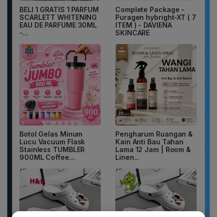
BELI 1 GRATIS 1 PARFUM
Complete Package -
SCARLETT WHITENING
Puragen hybright-XT ( 7
EAU DE PARFUME 30ML
ITEM ) - DAVIENA
-...
SKINCARE
Botol Gelas Minum
Pengharum Ruangan &
Lucu Vacuum Flask
Kain Anti Bau Tahan
Stainless TUMBLER
Lama 12 Jam | Room &
900ML Coffee...
Linen...