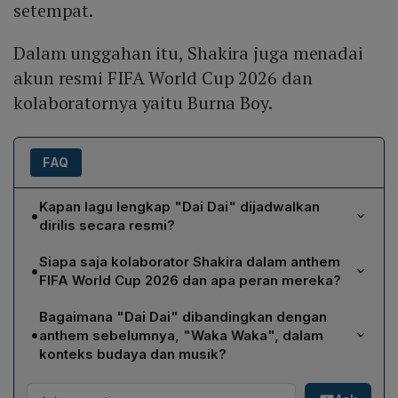
setempat.
Dalam unggahan itu, Shakira juga menadai
akun resmi FIFA World Cup 2026 dan
kolaboratornya yaitu Burna Boy.
FAQ
Kapan lagu lengkap "Dai Dai" dijadwalkan
•
dirilis secara resmi?
Lagu lengkap "Dai Dai" dijadwalkan meluncur pada 14
Siapa saja kolaborator Shakira dalam anthem
•
Mei 2026, menjelang dimulainya FIFA World Cup 2026
FIFA World Cup 2026 dan apa peran mereka?
yang akan digelar di Amerika Serikat, Kanada, dan
Kolaborator Shakira dalam anthem ini adalah Burna Boy,
Meksiko.
Bagaimana "Dai Dai" dibandingkan dengan
penyanyi asal Nigeria yang menambahkan sentuhan
•
anthem sebelumnya, "Waka Waka", dalam
Afrobeats. Burna Boy berkontribusi pada aransemen
konteks budaya dan musik?
ritme Afrika serta vokal tambahan, memperluas
Berbeda dengan "Waka Waka" yang menjadi simbol
jangkauan musik dengan elemen Afrobeats yang