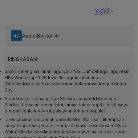
Audio Berita
0:45
RINGKASAN
Shakira mengumumkan lagu baru “Dai Dai” sebagai lagu resmi
FIFA World Cup 2026 lewat Instagram, menandai
@fifaworldcup serta menampilkan kolaborasi dengan Burna
Boy.
Video teaser menampilkan Shakira menari di Maracanã
Stadium bersama penari latar, memadukan pop Latin khasnya
dengan sentuhan Afrobeats yang tengah populer.
Direncanakan rilis penuh pada 14 Mei, “Dai Dai” diharapkan
menjadi anthem generasi baru, menyusul kesuksesan “Waka
Waka” dan bersanding dengan kampanye musik lain seperti
reinterpretasi “Jump” oleh Coca‑Cola.